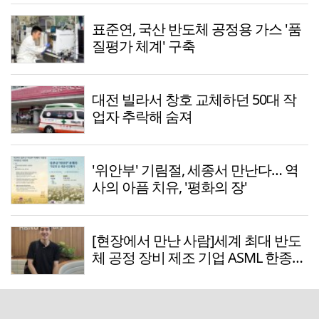
표준연, 국산 반도체 공정용 가스 '품
질평가 체계' 구축
대전 빌라서 창호 교체하던 50대 작
업자 추락해 숨져
'위안부' 기림절, 세종서 만난다… 역
사의 아픔 치유, '평화의 장'
[현장에서 만난 사람]세계 최대 반도
체 공정 장비 제조 기업 ASML 한종호
매니저