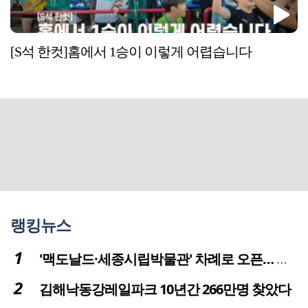
[S석 한컷]홈에서 1승이 이렇게 어렵습니다
랭킹뉴스
'맥도날드·세종시립박물관' 차례로 오픈… 고운동 정주여건 좋아진다
김해낙동강레일파크 10년간 266만명 찾았다