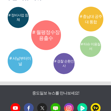
# 정비사업 침
# 충남대 공주
체
대 통합
# 월평정수장
용출수
# 타슈 이용질
서
# 서남부터미
# 경찰 순환인
널
사
중도일보 뉴스를 만나보세요!