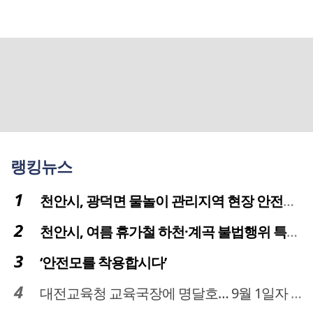
랭킹뉴스
천안시, 광덕면 물놀이 관리지역 현장 안전점검 실시
천안시, 여름 휴가철 하천·계곡 불법행위 특별단속
‘안전모를 착용합시다’
대전교육청 교육국장에 명달호… 9월 1일자 181명 인사