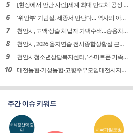
[현장에서 만난 사람]세계 최대 반도체 공정 장비 제조 기업 ASML 한종호 매니저
'위안부' 기림절, 세종서 만난다… 역사의 아픔 치유, '평화의 장'
천안시, 고액·상습 체납자 가택수색…승용차 압류·공매 착수
천안시, 2026 을지연습 전시종합상황실 근무자 사전교육
천안시청소년상담복지센터, '스마트폰 가족치유캠프' 운영
대전농협-기성농헙-고향주부모임대전시지회, 이심점심 중식지원 봉사활동
주간 이슈 키워드
# 식장산역 중
# 국가철도망
단