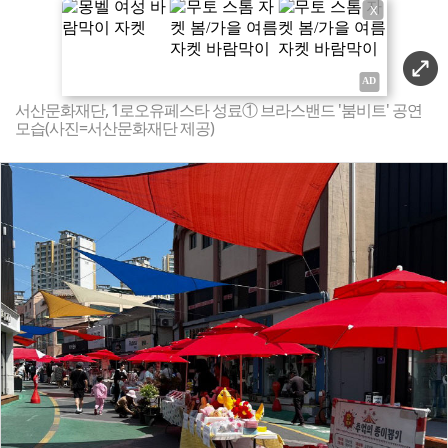
X
서산문화재단, 1로오유페스타 성료① 브라스밴드 '붐비트' 공연
모습(사진=서산문화재단 제공)