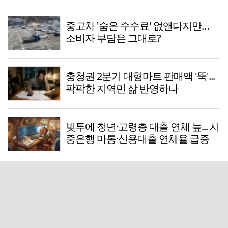
중고차 '숨은 수수료' 없앤다지만…
소비자 부담은 그대로?
충청권 2분기 대형마트 판매액 '뚝'...
팍팍한 지역민 삶 반영하나
빚투에 청년·고령층 대출 연체 늪... 시
중은행 마통·신용대출 연체율 급증