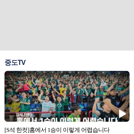
중도TV
[S석 한컷]홈에서 1승이 이렇게 어렵습니다