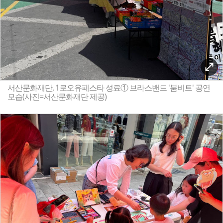
서산문화재단, 1로오유페스타 성료① 브라스밴드 '붐비트' 공연
모습(사진=서산문화재단 제공)