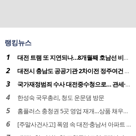
랭킹뉴스
대전 트램 또 지연되나…8개월째 호남선 비개착공사 시공사 선정 난항
대전시 충남도 공공기관 2차이전 정주여건 확보 시급
국가재정범죄 수사 대전중수청으로… 관세·국세 수사 전문인력 주목
한성숙 국무총리, 청도 운문댐 방문
홈플러스 충청권 5곳 영업 재개…상품 채우기 ‘속도전’
[주말사건사고] 폭염 속 대전·충남서 아파트 화재·정전 잇따라…주민 대피·불편