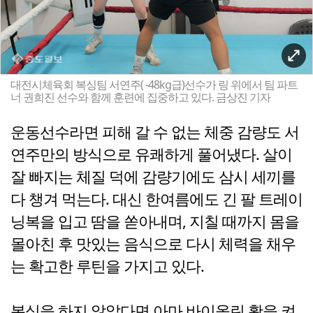
대전시체육회 복싱팀 서연주( -48kg급)선수가 링 위에서 팀 파트
너 권희진 선수와 함께 훈련에 집중하고 있다. 금상진 기자
운동선수라면 피해 갈 수 없는 체중 감량도 서
연주만의 방식으로 유쾌하게 풀어냈다. 살이
잘 빠지는 체질 덕에 감량기에도 삼시 세끼를
다 챙겨 먹는다. 대신 한여름에도 긴 팔 트레이
닝복을 입고 땀을 쏟아내며, 지칠 때까지 몸을
몰아친 후 맛있는 음식으로 다시 체력을 채우
는 확고한 루틴을 가지고 있다.
복싱을 하지 않았다면 아마 바이올린 활을 켜