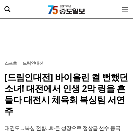
스포츠
드림인대전
[드림인대전] 바이올린 켤 뻔했던
소녀! 대전에서 인생 2막 링을 흔
들다 대전시 체육회 복싱팀 서연
주
태권도→복싱 전향…빠른 성장으로 정상급 선수 등극