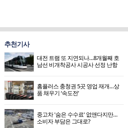
추천기사
대전 트램 또 지연되나…8개월째 호
남선 비개착공사 시공사 선정 난항
홈플러스 충청권 5곳 영업 재개…상
품 채우기 ‘속도전’
중고차 '숨은 수수료' 없앤다지만…
소비자 부담은 그대로?