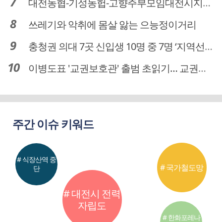
대전농협-기성농헙-고향주부모임대전시지회, 이심점심 중식지원 봉사활동
쓰레기와 악취에 몸살 앓는 으능정이거리
충청권 의대 7곳 신입생 10명 중 7명 ‘지역선발’… 대전도 69.7%
이병도표 '교권보호관' 출범 초읽기… 교권침해 대응체계 막바지 정비
주간 이슈 키워드
# 식장산역 중
# 국가철도망
단
# 대전시 전력
자립도
# 한화포레나