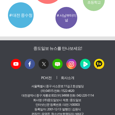
초등학교
# 대전 중수청
# 서남부터미
널
중도일보 뉴스를 만나보세요!
PC버전
회사소개
서울특별시 중구 서소문로 11길 2 효성빌딩
(우) 04515 전화 : 1522-4620
대전광역시 중구 계룡로 832 (우) 34908 전화 : 042-220-1114
회사명 : (주)중도일보사 제호 : 중도일보
인터넷신문 등록번호 : 대전 가00003
등록일자 : 2001-12-13 발행인 : 김원식
편집인 : 유영돈 청소년보호책임자 : 박태구