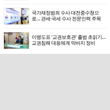
국가재정범죄 수사 대전중수청으
로… 관세·국세 수사 전문인력 주목
이병도표 '교권보호관' 출범 초읽기…
교권침해 대응체계 막바지 정비