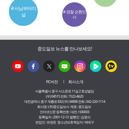
# 서남부터미
# 경찰 순환인
널
사
중도일보 뉴스를 만나보세요!
PC버전
회사소개
서울특별시 중구 서소문로 11길 2 효성빌딩
(우) 04515 전화 : 1522-4620
대전광역시 중구 계룡로 832 (우) 34908 전화 : 042-220-1114
회사명 : (주)중도일보사 제호 : 중도일보
인터넷신문 등록번호 : 대전 가00003
등록일자 : 2001-12-13 발행인 : 김원식
편집인 : 유영돈 청소년보호책임자 : 박태구