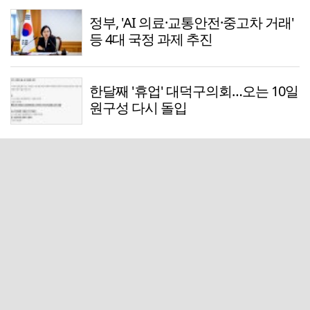
정부, 'AI 의료·교통안전·중고차 거래'
등 4대 국정 과제 추진
한달째 '휴업' 대덕구의회…오는 10일
원구성 다시 돌입