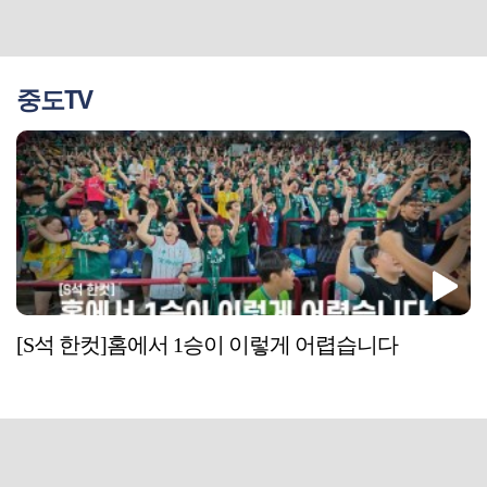
중도TV
[S석 한컷]홈에서 1승이 이렇게 어렵습니다