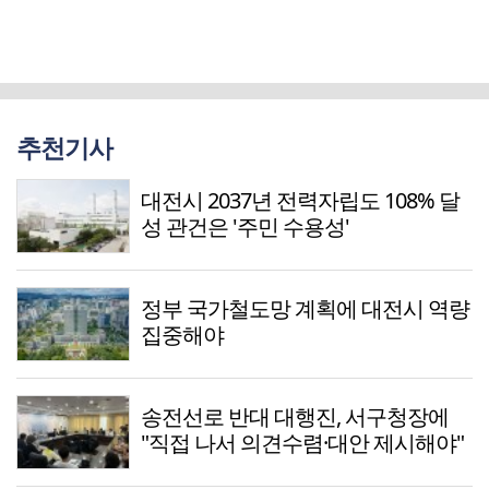
추천기사
대전시 2037년 전력자립도 108% 달
성 관건은 '주민 수용성'
정부 국가철도망 계획에 대전시 역량
집중해야
송전선로 반대 대행진, 서구청장에
"직접 나서 의견수렴·대안 제시해야"