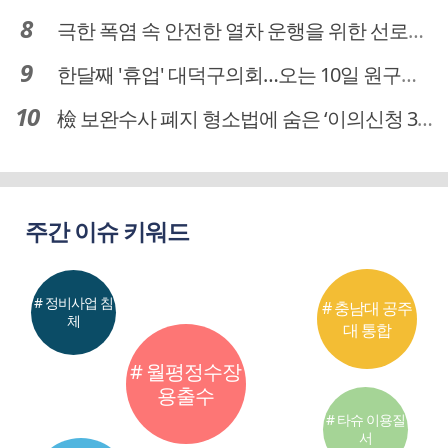
극한 폭염 속 안전한 열차 운행을 위한 선로관리
한달째 '휴업' 대덕구의회…오는 10일 원구성 다시 돌입
檢 보완수사 폐지 형소법에 숨은 ‘이의신청 3개월 제한’…황운하는 30일 추진
주간 이슈 키워드
# 정비사업 침
# 충남대 공주
체
대 통합
# 월평정수장
용출수
# 타슈 이용질
서