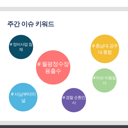
주간 이슈 키워드
# 정비사업 침
# 충남대 공주
체
대 통합
# 월평정수장
용출수
# 타슈 이용질
서
# 서남부터미
# 경찰 순환인
널
사