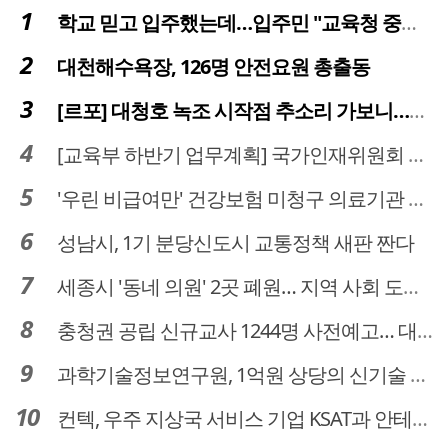
학교 믿고 입주했는데…입주민 "교육청 중재 나서라"
대천해수욕장, 126명 안전요원 총출동
[르포] 대청호 녹조 시작점 추소리 가보니…걷어내도 짙은 초록빛
[교육부 하반기 업무계획] 국가인재위원회 신설… 거점국립대 3곳 성장엔진·AI 분야 패키지 지원
'우린 비급여만' 건강보험 미청구 의료기관 대전 65곳 충남 31곳
성남시, 1기 분당신도시 교통정책 새판 짠다
세종시 '동네 의원' 2곳 폐원… 지역 사회 도마 위
충청권 공립 신규교사 1244명 사전예고… 대전 초등 34명서 4명으로
과학기술정보연구원, 1억원 상당의 신기술 기업 이전 완료
컨텍, 우주 지상국 서비스 기업 KSAT과 안테나 6기 계약 체결