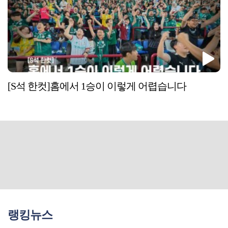
[S석 한컷]홈에서 1승이 이렇게 어렵습니다
랭킹뉴스