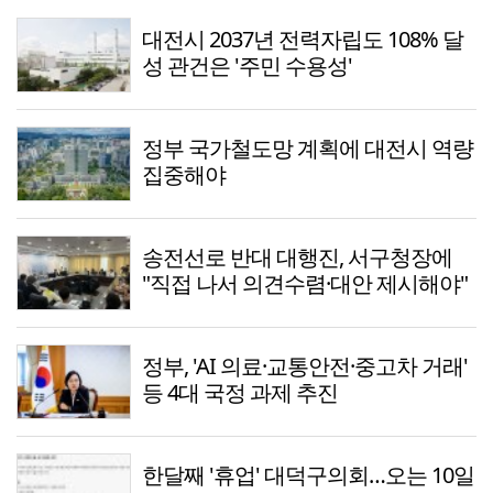
대전시 2037년 전력자립도 108% 달
성 관건은 '주민 수용성'
정부 국가철도망 계획에 대전시 역량
집중해야
송전선로 반대 대행진, 서구청장에
"직접 나서 의견수렴·대안 제시해야"
정부, 'AI 의료·교통안전·중고차 거래'
등 4대 국정 과제 추진
한달째 '휴업' 대덕구의회…오는 10일