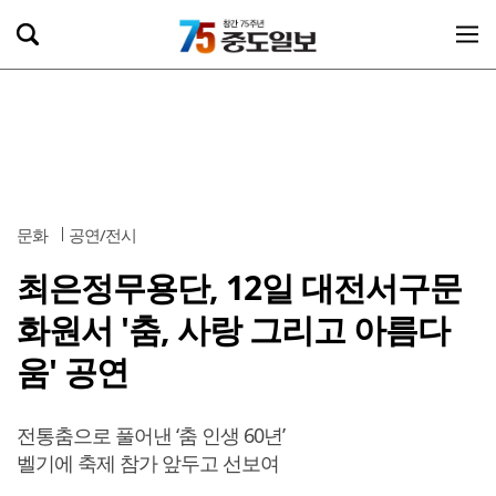
문화
공연/전시
최은정무용단, 12일 대전서구문
화원서 '춤, 사랑 그리고 아름다
움' 공연
전통춤으로 풀어낸 ‘춤 인생 60년’
벨기에 축제 참가 앞두고 선보여