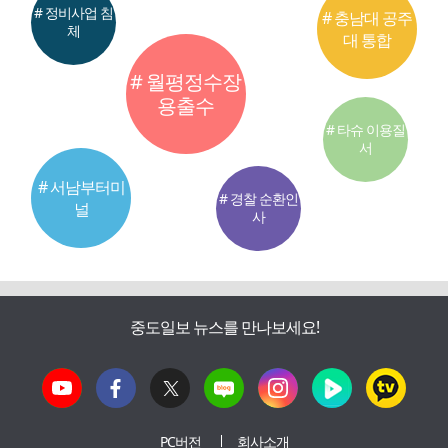
# 정비사업 침
# 충남대 공주
체
대 통합
# 월평정수장
용출수
# 타슈 이용질
서
# 서남부터미
# 경찰 순환인
널
사
중도일보 뉴스를 만나보세요!
PC버전
회사소개