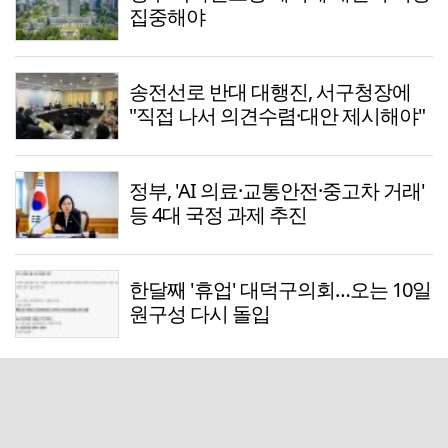
집중해야
송전선로 반대 대행진, 서구청장에
"직접 나서 의견수렴·대안 제시해야"
정부, 'AI 의료·교통안전·중고차 거래'
등 4대 국정 과제 추진
한달째 '휴업' 대덕구의회…오는 10일
원구성 다시 돌입