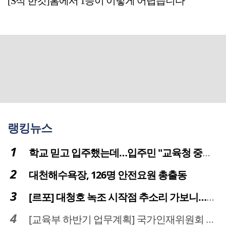
[S석 한컷]홈에서 1승이 이렇게 어렵습니다
랭킹뉴스
학교 믿고 입주했는데…입주민 "교육청 중재 나서라"
대천해수욕장, 126명 안전요원 총출동
[르포] 대청호 녹조 시작점 추소리 가보니…걷어내도 짙은 초록빛
[교육부 하반기 업무계획] 국가인재위원회 신설… 거점국립대 3곳 성장엔진·AI 분야 패키지 지원