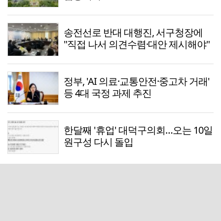
송전선로 반대 대행진, 서구청장에
"직접 나서 의견수렴·대안 제시해야"
정부, 'AI 의료·교통안전·중고차 거래'
등 4대 국정 과제 추진
한달째 '휴업' 대덕구의회…오는 10일
원구성 다시 돌입