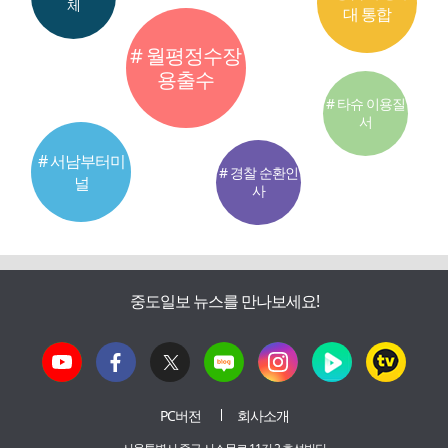
체
대 통합
# 월평정수장
용출수
# 타슈 이용질
서
# 서남부터미
# 경찰 순환인
널
사
중도일보 뉴스를 만나보세요!
PC버전
회사소개