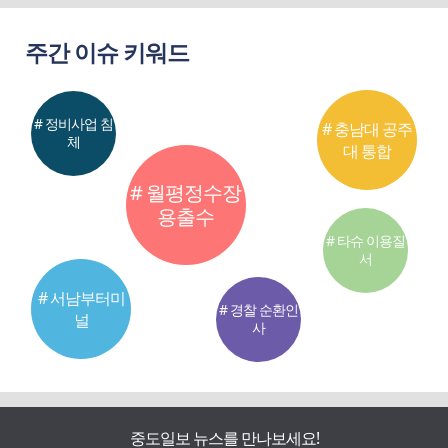
주간 이슈 키워드
# 정비사업 침
# 충남대 공주
체
대 통합
# 월평정수장
용출수
# 타슈 이용질
서
# 서남부터미
# 경찰 순환인
널
사
중도일보 뉴스를 만나보세요!