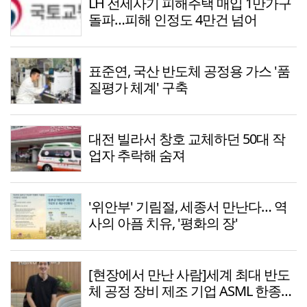
LH 전세사기 피해주택 매입 1만가구
돌파…피해 인정도 4만건 넘어
표준연, 국산 반도체 공정용 가스 '품
질평가 체계' 구축
대전 빌라서 창호 교체하던 50대 작
업자 추락해 숨져
'위안부' 기림절, 세종서 만난다… 역
사의 아픔 치유, '평화의 장'
[현장에서 만난 사람]세계 최대 반도
체 공정 장비 제조 기업 ASML 한종호