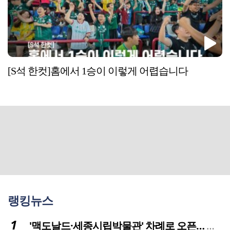
[S석 한컷]홈에서 1승이 이렇게 어렵습니다
랭킹뉴스
'맥도날드·세종시립박물관' 차례로 오픈… 고운동 정주여건 좋아진다