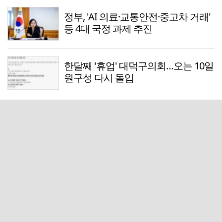
정부, 'AI 의료·교통안전·중고차 거래'
등 4대 국정 과제 추진
한달째 '휴업' 대덕구의회…오는 10일
원구성 다시 돌입