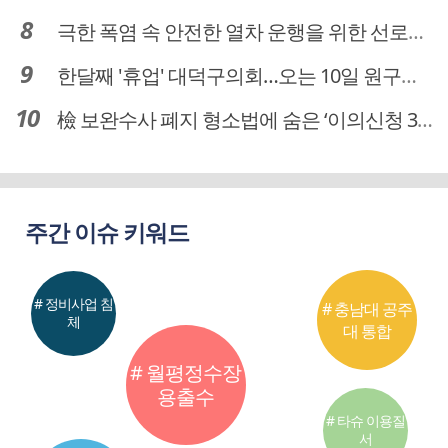
극한 폭염 속 안전한 열차 운행을 위한 선로관리
한달째 '휴업' 대덕구의회…오는 10일 원구성 다시 돌입
檢 보완수사 폐지 형소법에 숨은 ‘이의신청 3개월 제한’…황운하는 30일 추진
주간 이슈 키워드
# 정비사업 침
# 충남대 공주
체
대 통합
# 월평정수장
용출수
# 타슈 이용질
서