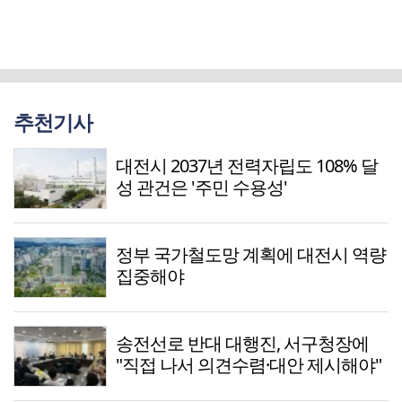
추천기사
대전시 2037년 전력자립도 108% 달
성 관건은 '주민 수용성'
정부 국가철도망 계획에 대전시 역량
집중해야
송전선로 반대 대행진, 서구청장에
"직접 나서 의견수렴·대안 제시해야"