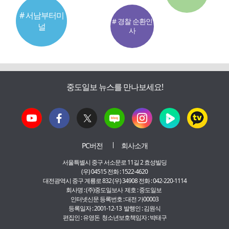
# 서남부터미
# 경찰 순환인
널
사
중도일보 뉴스를 만나보세요!
PC버전
회사소개
서울특별시 중구 서소문로 11길 2 효성빌딩
(우) 04515 전화 : 1522-4620
대전광역시 중구 계룡로 832 (우) 34908 전화 : 042-220-1114
회사명 : (주)중도일보사 제호 : 중도일보
인터넷신문 등록번호 : 대전 가00003
등록일자 : 2001-12-13 발행인 : 김원식
편집인 : 유영돈 청소년보호책임자 : 박태구