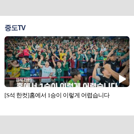
중도TV
[S석 한컷]홈에서 1승이 이렇게 어렵습니다