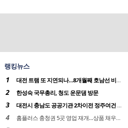
랭킹뉴스
대전 트램 또 지연되나…8개월째 호남선 비개착공사 시공사 선정 난항
한성숙 국무총리, 청도 운문댐 방문
대전시 충남도 공공기관 2차이전 정주여건 확보 시급
홈플러스 충청권 5곳 영업 재개…상품 채우기 ‘속도전’