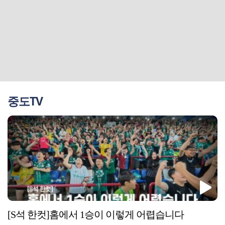
중도TV
[S석 한컷]홈에서 1승이 이렇게 어렵습니다