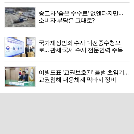
중고차 '숨은 수수료' 없앤다지만…
소비자 부담은 그대로?
국가재정범죄 수사 대전중수청으
로… 관세·국세 수사 전문인력 주목
이병도표 '교권보호관' 출범 초읽기…
교권침해 대응체계 막바지 정비