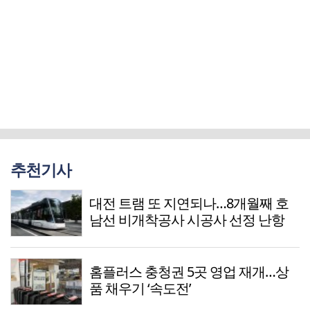
추천기사
대전 트램 또 지연되나…8개월째 호
남선 비개착공사 시공사 선정 난항
홈플러스 충청권 5곳 영업 재개…상
품 채우기 ‘속도전’