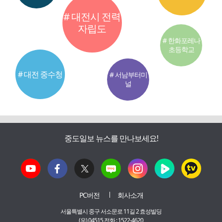
# 대전시 전력
자립도
# 한화포레나
초등학교
# 대전 중수청
# 서남부터미
널
중도일보 뉴스를 만나보세요!
PC버전
회사소개
서울특별시 중구 서소문로 11길 2 효성빌딩
(우) 04515 전화 : 1522-4620