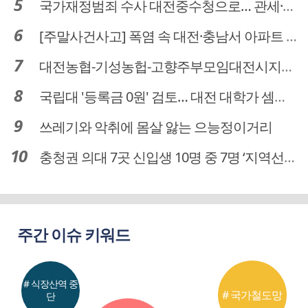
국가재정범죄 수사 대전중수청으로… 관세·국세 수사 전문인력 주목
[주말사건사고] 폭염 속 대전·충남서 아파트 화재·정전 잇따라…주민 대피·불편
대전농협-기성농헙-고향주부모임대전시지회, 이심점심 중식지원 봉사활동
국립대 '등록금 0원' 검토… 대전 대학가 셈법 복잡
쓰레기와 악취에 몸살 앓는 으능정이거리
충청권 의대 7곳 신입생 10명 중 7명 ‘지역선발’… 대전도 69.7%
주간 이슈 키워드
# 식장산역 중
# 국가철도망
단