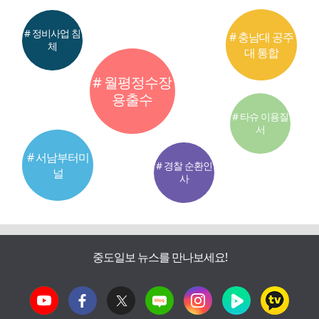
# 정비사업 침
# 충남대 공주
체
대 통합
# 월평정수장
용출수
# 타슈 이용질
서
# 서남부터미
# 경찰 순환인
널
사
중도일보 뉴스를 만나보세요!