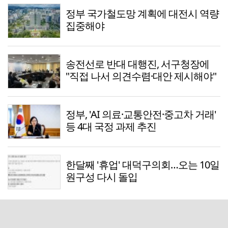
정부 국가철도망 계획에 대전시 역량
집중해야
송전선로 반대 대행진, 서구청장에
"직접 나서 의견수렴·대안 제시해야"
정부, 'AI 의료·교통안전·중고차 거래'
등 4대 국정 과제 추진
한달째 '휴업' 대덕구의회…오는 10일
원구성 다시 돌입