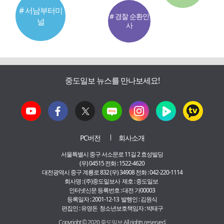
# 서남부터미
# 경찰 순환인
널
사
중도일보 뉴스를 만나보세요!
PC버전
회사소개
서울특별시 중구 서소문로 11길 2 효성빌딩
(우) 04515 전화 : 1522-4620
대전광역시 중구 계룡로 832 (우) 34908 전화 : 042-220-1114
회사명 : (주)중도일보사 제호 : 중도일보
인터넷신문 등록번호 : 대전 가00003
등록일자 : 2001-12-13 발행인 : 김원식
편집인 : 유영돈 청소년보호책임자 : 박태구
Copyright © 2020 중도일보 All rights reserved.