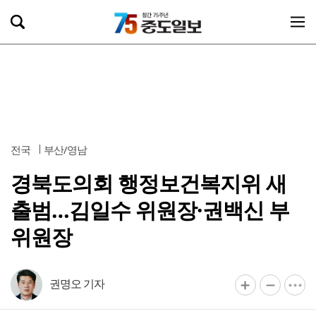
전국
부산/영남
경북도의회 행정보건복지위 새
출범…김일수 위원장·권백신 부
위원장
권명오 기자