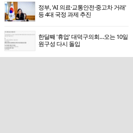
정부, 'AI 의료·교통안전·중고차 거래'
등 4대 국정 과제 추진
한달째 '휴업' 대덕구의회…오는 10일
원구성 다시 돌입