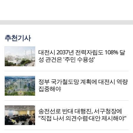
추천기사
대전시 2037년 전력자립도 108% 달
성 관건은 '주민 수용성'
정부 국가철도망 계획에 대전시 역량
집중해야
송전선로 반대 대행진, 서구청장에
"직접 나서 의견수렴·대안 제시해야"