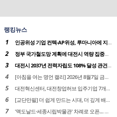
랭킹뉴스
인공위성 기업 컨텍-AP위성, 루마니아에 지상국 시스템 전수
정부 국가철도망 계획에 대전시 역량 집중해야
대전시 2037년 전력자립도 108% 달성 관건은 '주민 수용성'
[아침을 여는 명언 캘리] 2026년 8월7일 금요일
대전혁신센터, 대전창업허브 입주기업 7개사 모집
[교단만필] 더 쉽게 만드는 시대, 더 깊게 배우는 교육
'맥도날드·세종시립박물관' 차례로 오픈… 고운동 정주여건 좋아진다