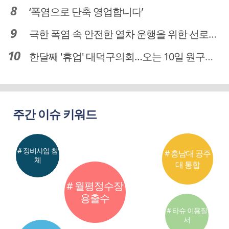
‘폭염으로 단축 영업합니다’
극한 폭염 속 안전한 열차 운행을 위한 선로관리
한달째 '휴업' 대덕구의회…오는 10일 원구성 다시 돌입
주간 이슈 키워드
# 정비사업 침
# 충남대 공주
체
대 통합
# 월평정수장
용출수
# 타슈 이용질
서