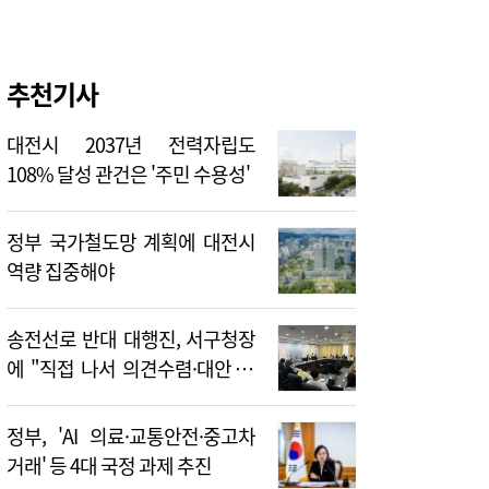
추천기사
대전시 2037년 전력자립도
108% 달성 관건은 '주민 수용성'
정부 국가철도망 계획에 대전시
역량 집중해야
송전선로 반대 대행진, 서구청장
에 "직접 나서 의견수렴·대안 제
시해야"
정부, 'AI 의료·교통안전·중고차
거래' 등 4대 국정 과제 추진