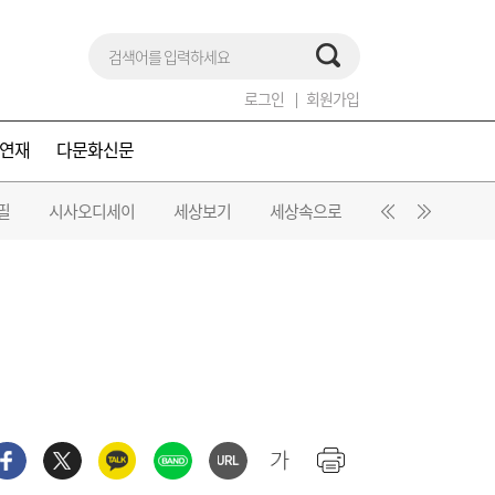
로그인
회원가입
연재
다문화신문
필
시사오디세이
세상보기
세상속으로
춘하추동
오