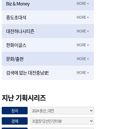
Biz & Money
중도초대석
대전하나시티즌
한화이글스
문화/출판
검색에 없는 대전충남史
지난 기획시리즈
정치
경제