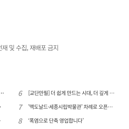
무단전재 및 수집, 재배포 금지
 컨텍-AP위성, 루마니아에 지상국 시스템 전수
[교단만필] 더 쉽게 만드는 시대, 더 깊게 배우는 교육
량 집중해야
'맥도날드·세종시립박물관' 차례로 오픈… 고운동 정주여건 좋아진다
민 수용성'
‘폭염으로 단축 영업합니다’