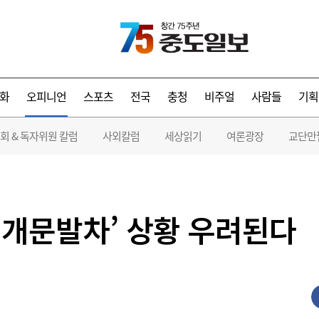
화
오피니언
스포츠
전국
충청
비주얼
사람들
기획
회 & 독자위원 칼럼
사외칼럼
세상읽기
여론광장
교단만
 ‘개문발차’ 상황 우려된다