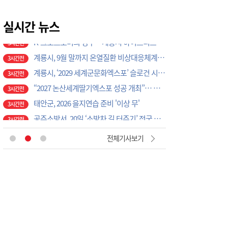
K-크로스오버의 정수…계룡서 하이브리드 국악 ‘누모리쇼’
3시간전
계룡시, 9월 말까지 온열질환 비상대응체계 총력 가동
실시간 뉴스
3시간전
계룡시, ‘2029 세계군문화엑스포’ 슬로건 시민 공모전 개최
3시간전
“2027 논산세계딸기엑스포 성공 개최”… 지역 단체·기업 응원 열기 ‘후끈’
3시간전
태안군, 2026 을지연습 준비 '이상 무'
3시간전
공주소방서, 20일 ‘소방차 길 터주기’ 전국 긴급출동 훈련
3시간전
국립공주대, 현장 맞춤형 3D CAD 금형 설계 직무역량 강화 과정 성료
3시간전
충남교육청교육연수원, 중등 1급 정교사 자격연수 수료식 개최
3시간전
대전교육청 교육국장에 명달호… 9월 1일자 181명 인사
25분전
전체기사보기
태안군, 다문화가정 자녀 진로·진학 특강 개최
1시간전
태안군, 지역사회보장협의체 제2차 대표협의체 회의 개최
1시간전
‘2027 논산세계딸기산업엑스포’, 보령머드축제서 전격 홍보
2시간전
논산시, ‘2026 을지연습’ 준비보고회 개최
2시간전