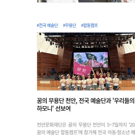
#전국 예술단
#무용단
#합동캠프
꿈의 무용단 천안, 전국 예술단과 '우리들의
하모니' 선보여
천안문화재단은 꿈의 무용단 천안이 5~7일까지 '20
꿈의 예술단 합동캠프'에 참가해 전국 아동·청소년 