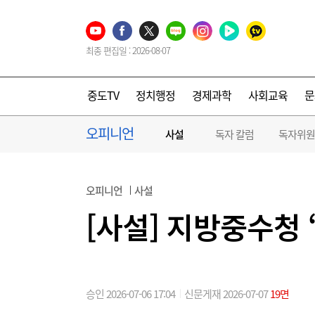
최종 편집일 : 2026-08-07
중도TV
정치행정
경제과학
사회교육
문
오피니언
사설
독자 칼럼
독자위원
오피니언
사설
[사설] 지방중수청
승인 2026-07-06 17:04
신문게재 2026-07-07
19면