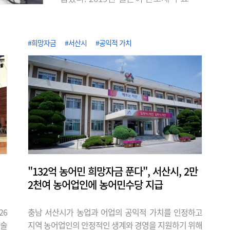
의 수출 규제로 무역보복을 단행했을 때
불소 등의 공급처 확보가 어려웠던 경험에
서 반도체 소재의 국산화와 공급망 다변화
#희망자금
#서산시
#공익적 가치
에 노력한 성과다. KRISS는 2020년 불화
수소 품질평가 서비스를 시작한 이래, 단
계적으로 대상을 늘려 최근 식각·세정·증
착용 고순도 가스 15종에 대한 순도분석
기반을 구축했다고 7일 밝혔다. 이로써 가
스별 표준 시험절차를 마련해 15종 전 품
목에..
"132억 농어민 희망자금 푼다", 서산시, 2만
2천여 농어업인에 농어민수당 지급
26
충남 서산시가 농업과 어업의 공익적 가치를 인정하고
예술
지역 농어업인의 안정적인 생계와 경영을 지원하기 위해