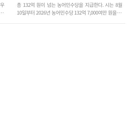
'우
총 132억 원이 넘는 농어민수당을 지급한다. 시는 8월
 캠
10일부터 2026년 농어민수당 132억 7,000여만 원을 지
'아
급한다고 밝혔다. 이번 지급 대상은 모두 2만 2,002명으
 무
로, 분야별로는 농업인 2만 1,462명, 어업인 480명, 축산
께하
업 종사자 35명, 임업인 25명이다. 농어민수당은 농업과
날레
어업이 식량안보와 환경보전, 농촌 공동체 유지 등 다양
"이
한 공익적 기능을 수행하는 점을 인정해 농어업인의 경
영 안정을 지원하기 위해..