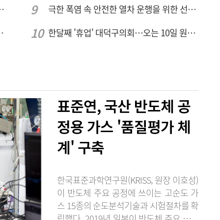
브 입주기업 7개사 모집
극한 폭염 속 안전한 열차 운행을 위한 선로관리
026년 8월7일 금요일
한달째 '휴업' 대덕구의회…오는 10일 원구성 다시 돌입
표준연, 국산 반도체 공
정용 가스 '품질평가 체
계' 구축
한국표준과학연구원(KRISS, 원장 이호성)
이 반도체 주요 공정에 쓰이는 고순도 가
스 15종의 순도분석기술과 시험절차를 확
립했다. 2019년 일본이 반도체 주요 소재