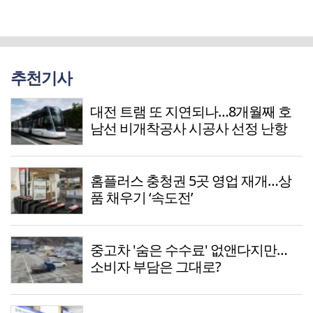
추천기사
대전 트램 또 지연되나…8개월째 호
남선 비개착공사 시공사 선정 난항
홈플러스 충청권 5곳 영업 재개…상
품 채우기 ‘속도전’
중고차 '숨은 수수료' 없앤다지만…
소비자 부담은 그대로?