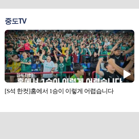
중도TV
[S석 한컷]홈에서 1승이 이렇게 어렵습니다