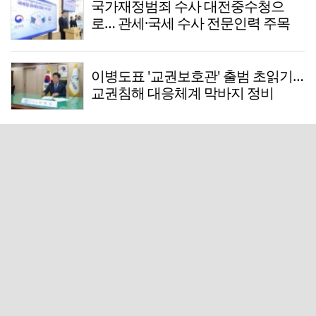
국가재정범죄 수사 대전중수청으
로… 관세·국세 수사 전문인력 주목
이병도표 '교권보호관' 출범 초읽기…
교권침해 대응체계 막바지 정비