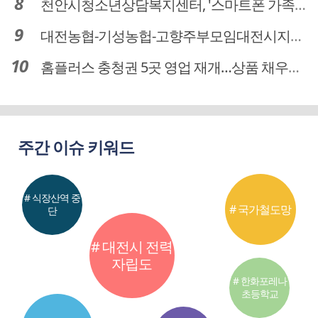
천안시청소년상담복지센터, '스마트폰 가족치유캠프' 운영
대전농협-기성농헙-고향주부모임대전시지회, 이심점심 중식지원 봉사활동
홈플러스 충청권 5곳 영업 재개…상품 채우기 ‘속도전’
주간 이슈 키워드
# 식장산역 중
# 국가철도망
단
# 대전시 전력
자립도
# 한화포레나
초등학교