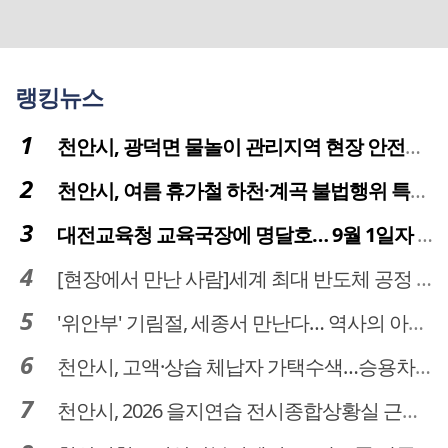
랭킹뉴스
천안시, 광덕면 물놀이 관리지역 현장 안전점검 실시
천안시, 여름 휴가철 하천·계곡 불법행위 특별단속
대전교육청 교육국장에 명달호… 9월 1일자 181명 인사
[현장에서 만난 사람]세계 최대 반도체 공정 장비 제조 기업 ASML 한종호 매니저
'위안부' 기림절, 세종서 만난다… 역사의 아픔 치유, '평화의 장'
천안시, 고액·상습 체납자 가택수색…승용차 압류·공매 착수
천안시, 2026 을지연습 전시종합상황실 근무자 사전교육