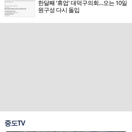
한달째 '휴업' 대덕구의회…오는 10일
원구성 다시 돌입
중도TV