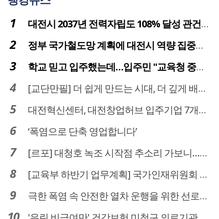
대전시 2037년 전력자립도 108% 달성 관건은 '주민 수용성'
정부 국가철도망 계획에 대전시 역량 집중해야
학교 믿고 입주했는데…입주민 "교육청 중재 나서라"
[교단만필] 더 쉽게 만드는 시대, 더 깊게 배우는 교육
대전혁신센터, 대전창업허브 입주기업 7개사 모집
‘폭염으로 단축 영업합니다’
[르포] 대청호 녹조 시작점 추소리 가보니…걷어내도 짙은 초록빛
[교육부 하반기 업무계획] 국가인재위원회 신설… 거점국립대 3곳 성장엔진·AI 분야 패키지 지원
극한 폭염 속 안전한 열차 운행을 위한 선로관리
'우린 비급여만' 건강보험 미청구 의료기관 대전 65곳 충남 31곳