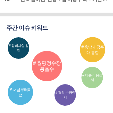
주간 이슈 키워드
# 정비사업 침
# 충남대 공주
체
대 통합
# 월평정수장
용출수
# 타슈 이용질
서
# 서남부터미
# 경찰 순환인
널
사