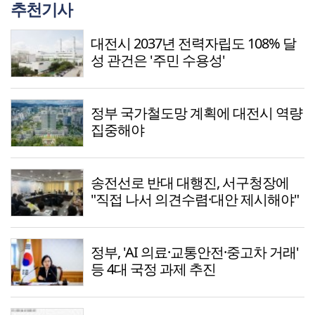
추천기사
대전시 2037년 전력자립도 108% 달
성 관건은 '주민 수용성'
정부 국가철도망 계획에 대전시 역량
집중해야
송전선로 반대 대행진, 서구청장에
"직접 나서 의견수렴·대안 제시해야"
정부, 'AI 의료·교통안전·중고차 거래'
등 4대 국정 과제 추진