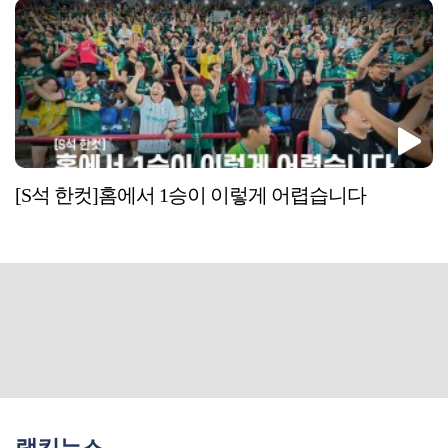
[S석 한컷]홈에서 1승이 이렇게 어렵습니다
랭킹뉴스