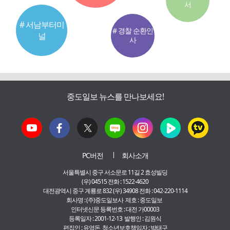
서
# 서남부터미
# 경찰 순환인
널
사
중도일보 뉴스를 만나보세요!
PC버전
회사소개
서울특별시 중구 서소문로 11길 2 효성빌딩
(우) 04515 전화 : 1522-4620
대전광역시 중구 계룡로 832 (우) 34908 전화 : 042-220-1114
회사명 : (주)중도일보사 제호 : 중도일보
인터넷신문 등록번호 : 대전 가00003
등록일자 : 2001-12-13 발행인 : 김원식
편집인 : 유영돈 청소년보호책임자 : 박태구