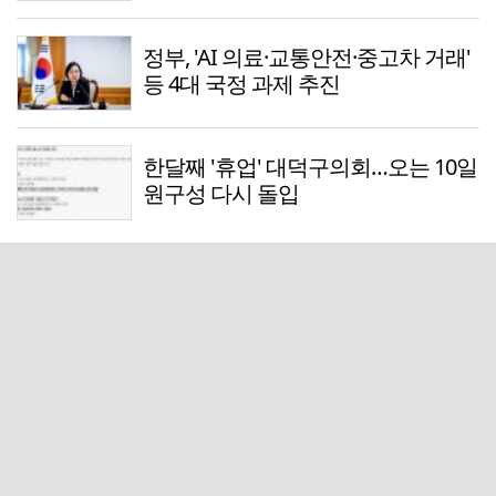
정부, 'AI 의료·교통안전·중고차 거래'
등 4대 국정 과제 추진
한달째 '휴업' 대덕구의회…오는 10일
원구성 다시 돌입