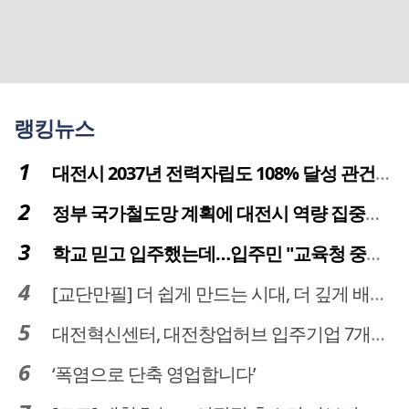
랭킹뉴스
대전시 2037년 전력자립도 108% 달성 관건은 '주민 수용성'
정부 국가철도망 계획에 대전시 역량 집중해야
학교 믿고 입주했는데…입주민 "교육청 중재 나서라"
[교단만필] 더 쉽게 만드는 시대, 더 깊게 배우는 교육
대전혁신센터, 대전창업허브 입주기업 7개사 모집
‘폭염으로 단축 영업합니다’