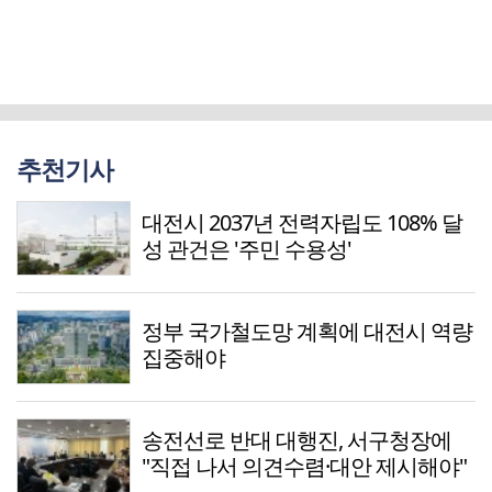
추천기사
대전시 2037년 전력자립도 108% 달
성 관건은 '주민 수용성'
정부 국가철도망 계획에 대전시 역량
집중해야
송전선로 반대 대행진, 서구청장에
"직접 나서 의견수렴·대안 제시해야"