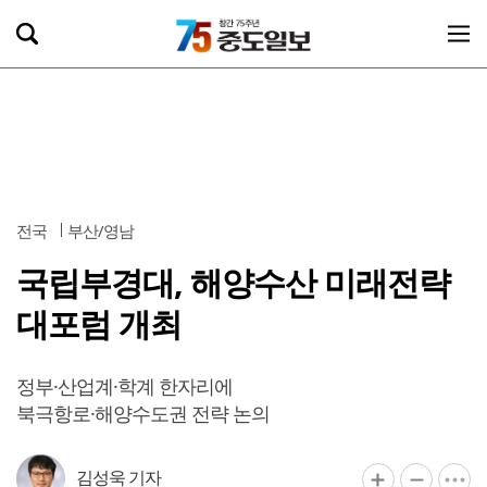
전국
부산/영남
국립부경대, 해양수산 미래전략
대포럼 개최
정부·산업계·학계 한자리에
북극항로·해양수도권 전략 논의
김성욱 기자