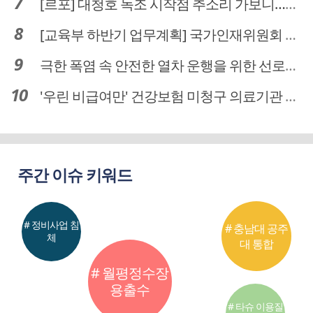
[르포] 대청호 녹조 시작점 추소리 가보니…걷어내도 짙은 초록빛
[교육부 하반기 업무계획] 국가인재위원회 신설… 거점국립대 3곳 성장엔진·AI 분야 패키지 지원
극한 폭염 속 안전한 열차 운행을 위한 선로관리
'우린 비급여만' 건강보험 미청구 의료기관 대전 65곳 충남 31곳
주간 이슈 키워드
# 정비사업 침
# 충남대 공주
체
대 통합
# 월평정수장
용출수
# 타슈 이용질