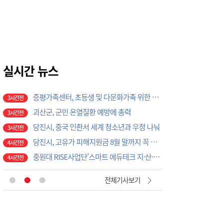
천안시, 2026 을지연습 전시종합상황실 근무자 사전교육
1시간전
천안시, 광덕면 물놀이 관리지역 현장 안전점검 실시
1시간전
풍남레미콘 증평 전역 도로 살수 작업···지역과 상생
3시간전
당진시, 고향사랑기부금으로 '초등학교 야구부 초청대회' 개최
3시간전
증평가족센터, 초등생 및 다문화가족 위한 프로그램 운영
실시간 뉴스
3시간전
괴산군, 군민 온열질환 예방에 총력
3시간전
당진시, 중국 인촨서 세계 청소년과 우정 나눠
3시간전
당진시, 고유가 피해지원금 8월 말까지 꼭 사용하세요
4시간전
중원대 RISE사업단'스마트 에듀테크 지·산·관·학 협력 워크숍
4시간전
예산교육지원청, 방학 돌봄 프로그램 마무리…체험·영어캠프로 교육 만족도 높여
4시간전
[현장에서 만난 사람]세계 최대 반도체 공정 장비 제조 기업 ASML 한종호 매니저
9시간전
'위안부' 기림절, 세종서 만난다… 역사의 아픔 치유, '평화의 장'
47분전
전체기사보기
천안시, 여름 휴가철 하천·계곡 불법행위 특별단속
57분전
천안시, 고액·상습 체납자 가택수색…승용차 압류·공매 착수
57분전
천안시청소년상담복지센터, '스마트폰 가족치유캠프' 운영
57분전