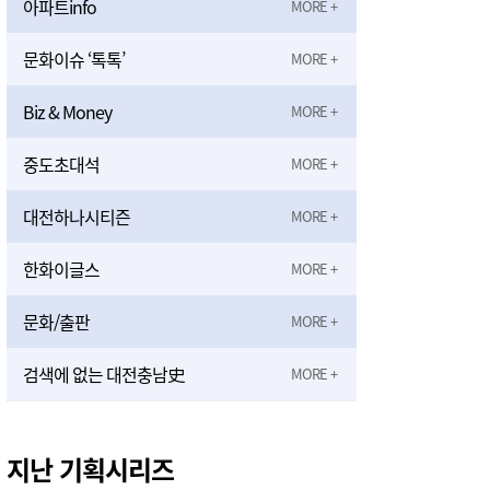
아파트info
문화이슈 ‘톡톡’
Biz & Money
중도초대석
대전하나시티즌
한화이글스
문화/출판
검색에 없는 대전충남史
지난 기획시리즈