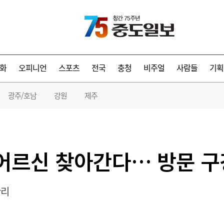
화
오피니언
스포츠
전국
충청
비주얼
사람들
기획
광주/호남
강원
제주
 어르신 찾아간다… 방문 
관리