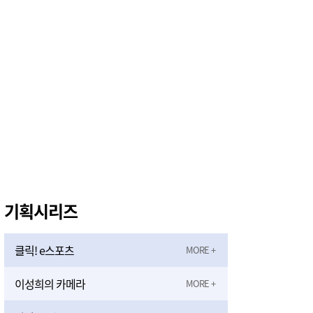
천안시, 2026 을지연습 전시종합상황실 근무자 사전교육
1시간전
기획시리즈
클릭! e스포츠
이성희의 카메라