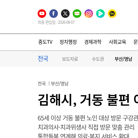
최종 편집일 : 2026-08-07
중도TV
정치행정
경제과학
사회교육
문
전국
보도자료
수도권
부산/영남
전국
부산/영남
김해시, 거동 불편
65세 이상 거동 불편 노인 대상 방문 구강
치과의사·치과위생사 직접 방문 맞춤 관리
통합돌봄 연계해 의료·복지 서비스 확대