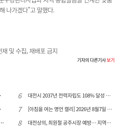
해 나가겠다"고 말했다.
무단전재 및 수집, 재배포 금지
기자의 다른기사
보기
주여건 좋아진다
대전시 2037년 전력자립도 108% 달성 관건은 '주민 수용성'
량 집중해야
[아침을 여는 명언 캘리] 2026년 8월7일 금요일
 컨텍-AP위성, 루마니아에 지상국 시스템 전수
대전상의, 최원철 공주시장 예방… 지역경제 협력방안 논의