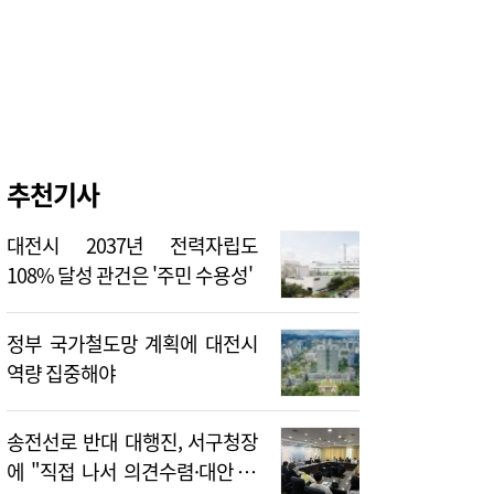
추천기사
대전시 2037년 전력자립도
108% 달성 관건은 '주민 수용성'
정부 국가철도망 계획에 대전시
역량 집중해야
송전선로 반대 대행진, 서구청장
에 "직접 나서 의견수렴·대안 제