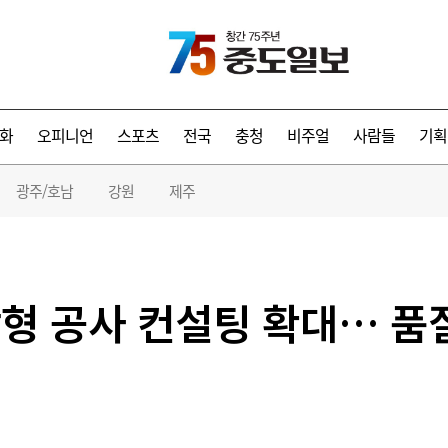
화
오피니언
스포츠
전국
충청
비주얼
사람들
기획
광주/호남
강원
제주
형 공사 컨설팅 확대… 품