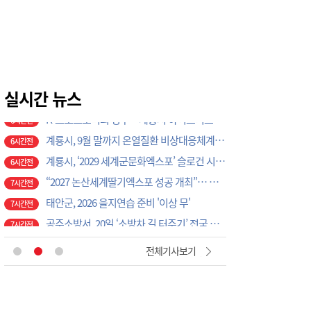
‘2027 논산세계딸기산업엑스포’, 보령머드축제서 전격 홍보
5시간전
논산시, ‘2026 을지연습’ 준비보고회 개최
6시간전
광석면, 학교·마을 손잡고 아동·청소년 물놀이 축제 성료
6시간전
계룡시, 성과관리 개편으로 행정 혁신 가속화
6시간전
K-크로스오버의 정수…계룡서 하이브리드 국악 ‘누모리쇼’
실시간 뉴스
6시간전
계룡시, 9월 말까지 온열질환 비상대응체계 총력 가동
6시간전
계룡시, ‘2029 세계군문화엑스포’ 슬로건 시민 공모전 개최
6시간전
“2027 논산세계딸기엑스포 성공 개최”… 지역 단체·기업 응원 열기 ‘후끈’
7시간전
태안군, 2026 을지연습 준비 '이상 무'
7시간전
공주소방서, 20일 ‘소방차 길 터주기’ 전국 긴급출동 훈련
7시간전
국립공주대, 현장 맞춤형 3D CAD 금형 설계 직무역량 강화 과정 성료
7시간전
[현장에서 만난 사람]세계 최대 반도체 공정 장비 제조 기업 ASML 한종호 매니저
2시간전
전체기사보기
대전교육청 교육국장에 명달호… 9월 1일자 181명 인사
3시간전
태안군, 다문화가정 자녀 진로·진학 특강 개최
5시간전
태안군, 지역사회보장협의체 제2차 대표협의체 회의 개최
5시간전