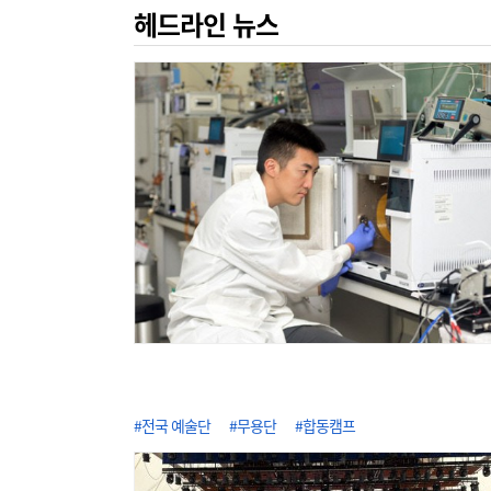
헤드라인 뉴스
#전국 예술단
#무용단
#합동캠프