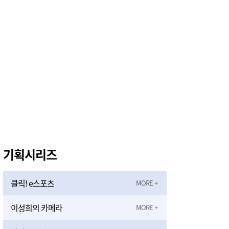
‘2027 논산세계딸기산업엑스포’, 보령머드축제서 전격 홍보
5시간전
기획시리즈
클릭! e스포츠
이성희의 카메라