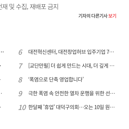
무단전재 및 수집, 재배포 금지
기자의 다른기사
보기
 컨텍-AP위성, 루마니아에 지상국 시스템 전수
대전혁신센터, 대전창업허브 입주기업 7개사 모집
량 집중해야
[교단만필] 더 쉽게 만드는 시대, 더 깊게 배우는 교육
민 수용성'
‘폭염으로 단축 영업합니다’
026년 8월7일 금요일
극한 폭염 속 안전한 열차 운행을 위한 선로관리
주여건 좋아진다
한달째 '휴업' 대덕구의회…오는 10일 원구성 다시 돌입