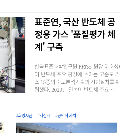
표준연, 국산 반도체 공
정용 가스 '품질평가 체
계' 구축
한국표준과학연구원(KRISS, 원장 이호성)
이 반도체 주요 공정에 쓰이는 고순도 가
스 15종의 순도분석기술과 시험절차를 확
립했다. 2019년 일본이 반도체 주요 소재
의 수출 규제로 무역보복을 단행했을 때
불소 등의 공급처 확보가 어려웠던 경험에
서 반도체 소재의 국산화와 공급망 다변화
#희망자금
#서산시
#공익적 가치
에 노력한 성과다. KRISS는 2020년 불화
수소 품질평가 서비스를 시작한 이래, 단