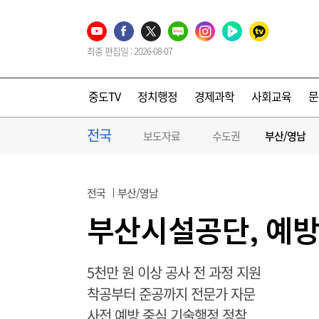
최종 편집일 : 2026-08-07
중도TV
정치행정
경제과학
사회교육
문
전국
보도자료
수도권
부산/영남
전국
부산/영남
부산시설공단, 예방
5천만 원 이상 공사 전 과정 지원
착공부터 준공까지 전문가 자문
사전 예방 중심 기술행정 정착