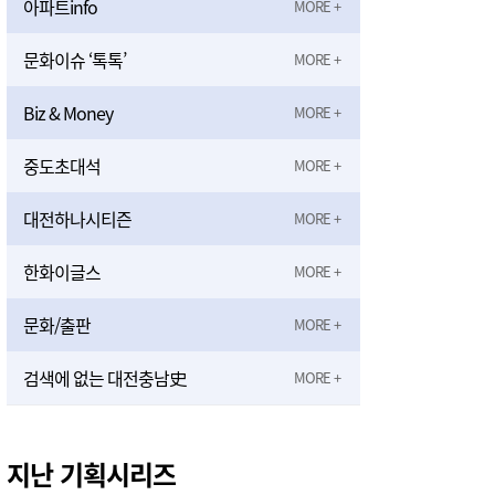
아파트info
문화이슈 ‘톡톡’
Biz & Money
중도초대석
대전하나시티즌
한화이글스
문화/출판
검색에 없는 대전충남史
지난 기획시리즈