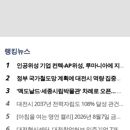
랭킹뉴스
인공위성 기업 컨텍-AP위성, 루마니아에 지상국 시스템 전수
정부 국가철도망 계획에 대전시 역량 집중해야
'맥도날드·세종시립박물관' 차례로 오픈… 고운동 정주여건 좋아진다
대전시 2037년 전력자립도 108% 달성 관건은 '주민 수용성'
[아침을 여는 명언 캘리] 2026년 8월7일 금요일
대전혁신센터, 대전창업허브 입주기업 7개사 모집