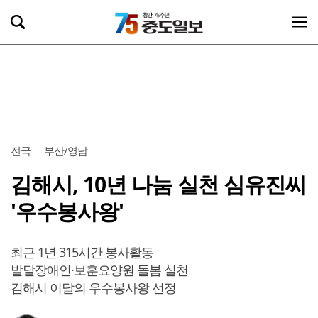
전국
부산/영남
김해시, 10년 나눔 실천 심유진씨
'우수봉사왕'
최근 1년 315시간 봉사활동
발달장애인·보훈요양원 돌봄 실천
김해시 이달의 우수봉사왕 선정