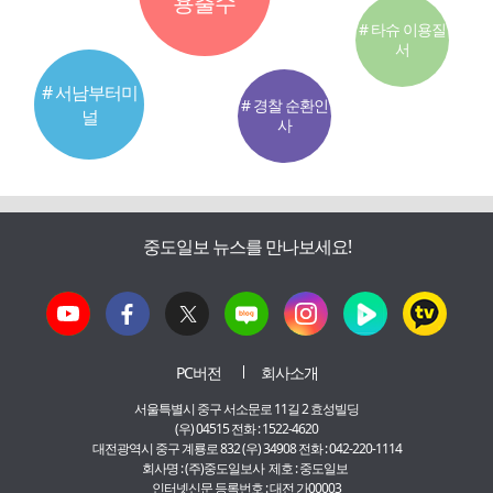
용출수
# 타슈 이용질
서
# 서남부터미
# 경찰 순환인
널
사
중도일보 뉴스를 만나보세요!
PC버전
회사소개
서울특별시 중구 서소문로 11길 2 효성빌딩
(우) 04515 전화 : 1522-4620
대전광역시 중구 계룡로 832 (우) 34908 전화 : 042-220-1114
회사명 : (주)중도일보사 제호 : 중도일보
인터넷신문 등록번호 : 대전 가00003