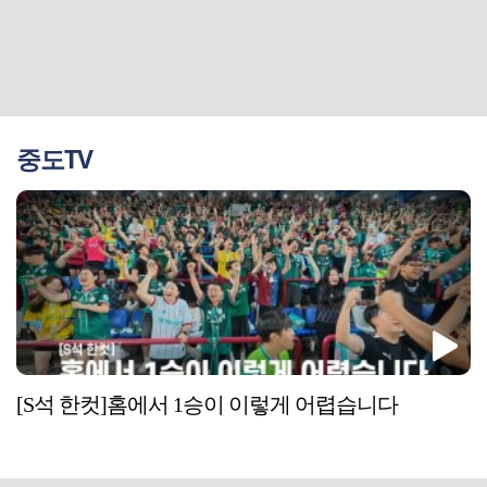
중도TV
[S석 한컷]홈에서 1승이 이렇게 어렵습니다