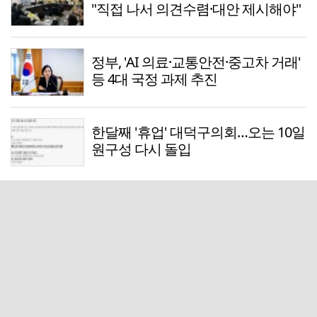
"직접 나서 의견수렴·대안 제시해야"
정부, 'AI 의료·교통안전·중고차 거래'
등 4대 국정 과제 추진
한달째 '휴업' 대덕구의회…오는 10일
원구성 다시 돌입