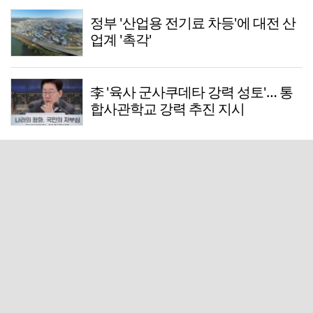
정부 '산업용 전기료 차등'에 대전 산
업계 '촉각'
李 '육사 군사쿠데타 강력 성토'… 통
합사관학교 강력 추진 지시