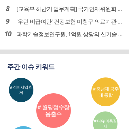
[교육부 하반기 업무계획] 국가인재위원회 신설… 거점국립대 3곳 성장엔진·AI 분야 패키지 지원
'우린 비급여만' 건강보험 미청구 의료기관 대전 65곳 충남 31곳
과학기술정보연구원, 1억원 상당의 신기술 기업 이전 완료
주간 이슈 키워드
# 정비사업 침
# 충남대 공주
체
대 통합
# 월평정수장
용출수
# 타슈 이용질
서