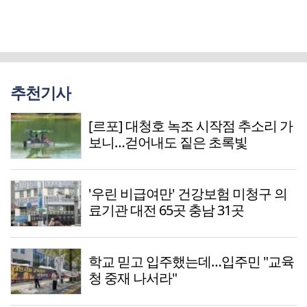
추천기사
[르포] 대청호 녹조 시작점 추소리 가
보니…걷어내도 짙은 초록빛
'우린 비급여만' 건강보험 미청구 의
료기관 대전 65곳 충남 31곳
학교 믿고 입주했는데…입주민 "교육
청 중재 나서라"