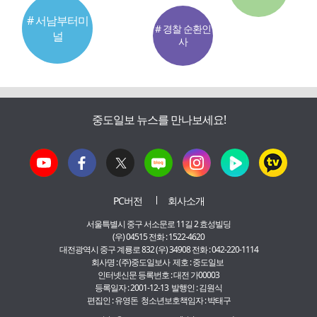
# 서남부터미
# 경찰 순환인
널
사
중도일보 뉴스를 만나보세요!
PC버전
회사소개
서울특별시 중구 서소문로 11길 2 효성빌딩
(우) 04515 전화 : 1522-4620
대전광역시 중구 계룡로 832 (우) 34908 전화 : 042-220-1114
회사명 : (주)중도일보사 제호 : 중도일보
인터넷신문 등록번호 : 대전 가00003
등록일자 : 2001-12-13 발행인 : 김원식
편집인 : 유영돈 청소년보호책임자 : 박태구