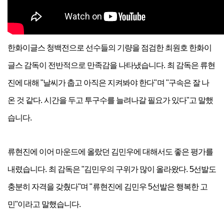
한화이글스 청백전으로 선수들의 기량을 점검한 최원호 한화이
글스 감독이 전반적으로 만족감을 나타냈습니다
.
최 감독은 류현
진에 대해
"
날씨가 춥고 아직은 지켜봐야 한다
"
며
"
구속은 잘 나
온 것 같다
.
시간을 두고 투구수를 늘려나갈 필요가 있다
"
고 말했
습니다
.
류현진에 이어 마운드에 올랐던 김민우에 대해서도 좋은 평가를
내렸습니다
.
최 감독은
"
김민우의 구위가 많이 올라왔다
. 5
선발도
충분히 자격을 갖췄다
"
며
"
류현진에 김민우
5
선발은 행복한 고
민
"
이라고 말했습니다
.