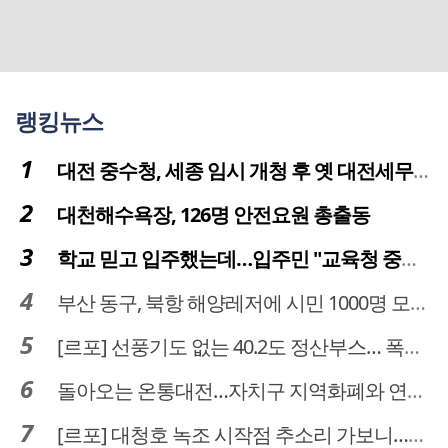
랭킹뉴스
대전 중수청, 세종 임시 개청 후 옛 대전세무서 부지로 이전 추진
대천해수욕장, 126명 안전요원 총출동
학교 믿고 입주했는데…입주민 "교육청 중재 나서라"
부산 동구, 북항 해양레저에 시민 1000명 모였다
[르포] 선풍기도 없는 40.2도 정산부스… 폭염 속 공영주차장 근로자
돌아오는 온통대전…자치구 지역화폐와 연계·통합 가능할까
[르포] 대청호 녹조 시작점 추소리 가보니…걷어내도 짙은 초록빛