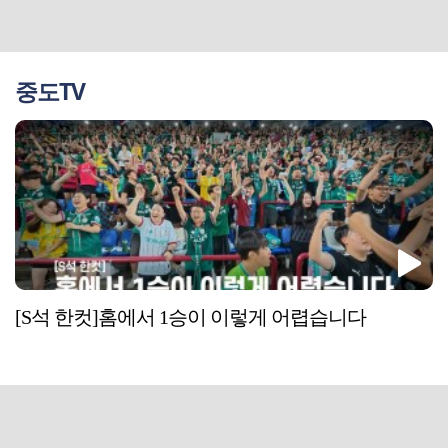
중도TV
[S석 한컷]홈에서 1승이 이렇게 어렵습니다