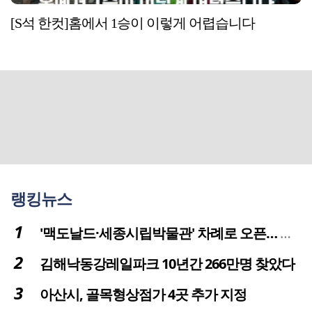
[S석 한컷]홈에서 1승이 이렇게 어렵습니다
랭킹뉴스
'맥도날드·세종시립박물관' 차례로 오픈… 고운동 정주여건 좋아진다
김해낙동강레일파크 10년간 266만명 찾았다
아산시, 골목형상점가 4곳 추가 지정