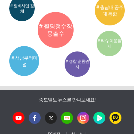
# 정비사업 침
# 충남대 공주
체
대 통합
# 월평정수장
용출수
# 타슈 이용질
서
# 서남부터미
# 경찰 순환인
널
사
중도일보 뉴스를 만나보세요!
PC버전
회사소개