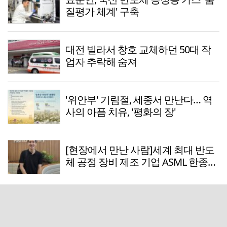
질평가 체계' 구축
대전 빌라서 창호 교체하던 50대 작
업자 추락해 숨져
'위안부' 기림절, 세종서 만난다… 역
사의 아픔 치유, '평화의 장'
[현장에서 만난 사람]세계 최대 반도
체 공정 장비 제조 기업 ASML 한종호
매니저