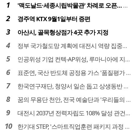
'맥도날드·세종시립박물관' 차례로 오픈… 고운동 정주여건 좋아진다
경주역 KTX 9월1일부터 증편
아산시, 골목형상점가 4곳 추가 지정
정부 국가철도망 계획에 대전시 역량 집중해야
인공위성 기업 컨텍-AP위성, 루마니아에 지상국 시스템 전수
표준연, 국산 반도체 공정용 가스 '품질평가 체계' 구축
한국연구재단, 청양서 일손 돕고 상생동반 친구맺기 봉사활동
꿈의 무용단 천안, 전국 예술단과 '우리들의 하모니' 선보여
대전시 2037년 전력자립도 108% 달성 관건은 '주민 수용성'
한기대 STEP, '스마트직업훈련 패키지 과정 3기' 모집