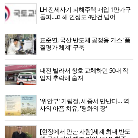
LH 전세사기 피해주택 매입 1만가구
돌파…피해 인정도 4만건 넘어
표준연, 국산 반도체 공정용 가스 '품
질평가 체계' 구축
대전 빌라서 창호 교체하던 50대 작
업자 추락해 숨져
'위안부' 기림절, 세종서 만난다… 역
사의 아픔 치유, '평화의 장'
[현장에서 만난 사람]세계 최대 반도