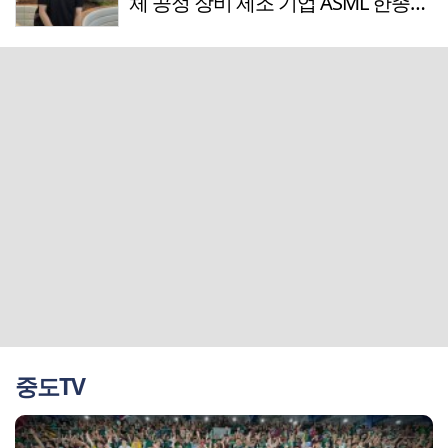
체 공정 장비 제조 기업 ASML 한종호
매니저
중도TV