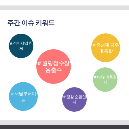
주간 이슈 키워드
# 정비사업 침
# 충남대 공주
체
대 통합
# 월평정수장
용출수
# 타슈 이용질
서
# 서남부터미
# 경찰 순환인
널
사