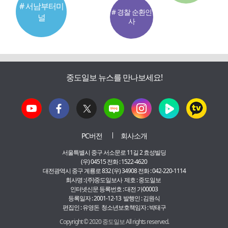
# 서남부터미
# 경찰 순환인
널
사
중도일보 뉴스를 만나보세요!
PC버전
회사소개
서울특별시 중구 서소문로 11길 2 효성빌딩
(우) 04515 전화 : 1522-4620
대전광역시 중구 계룡로 832 (우) 34908 전화 : 042-220-1114
회사명 : (주)중도일보사 제호 : 중도일보
인터넷신문 등록번호 : 대전 가00003
등록일자 : 2001-12-13 발행인 : 김원식
편집인 : 유영돈 청소년보호책임자 : 박태구
Copyright © 2020 중도일보 All rights reserved.