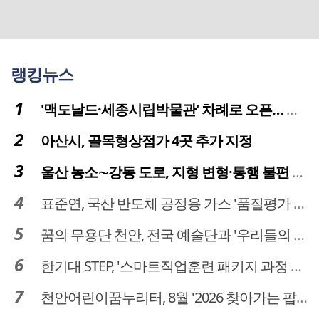
랭킹뉴스
'맥도날드·세종시립박물관' 차례로 오픈… 고운동 정주여건 좋아진다
아산시, 골목형상점가 4곳 추가 지정
울산 농소∼강동 도로, 지형 변형·통행 불편 해법 찾는다
표준연, 국산 반도체 공정용 가스 '품질평가 체계' 구축
꿈의 무용단 천안, 전국 예술단과 '우리들의 하모니' 선보여
한기대 STEP, '스마트직업훈련 패키지 과정 3기' 모집
천안어린이꿈누리터, 8월 '2026 찾아가는 팝업놀이터' 운영