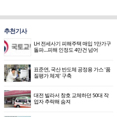
추천기사
LH 전세사기 피해주택 매입 1만가구
돌파…피해 인정도 4만건 넘어
표준연, 국산 반도체 공정용 가스 '품
질평가 체계' 구축
대전 빌라서 창호 교체하던 50대 작
업자 추락해 숨져