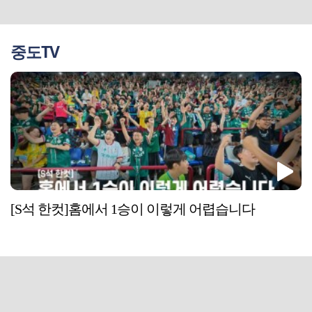
중도TV
[S석 한컷]홈에서 1승이 이렇게 어렵습니다