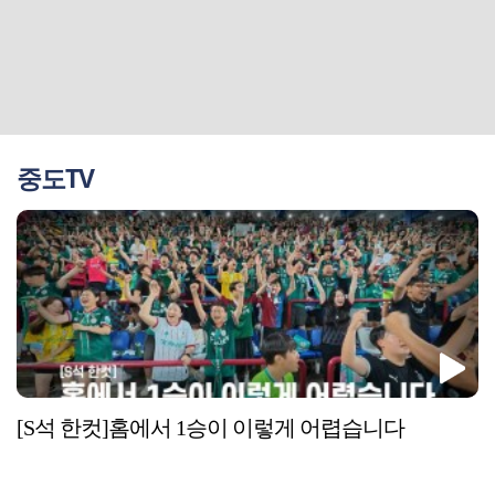
중도TV
[S석 한컷]홈에서 1승이 이렇게 어렵습니다