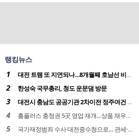
랭킹뉴스
대전 트램 또 지연되나…8개월째 호남선 비개착공사 시공사 선정 난항
한성숙 국무총리, 청도 운문댐 방문
대전시 충남도 공공기관 2차이전 정주여건 확보 시급
홈플러스 충청권 5곳 영업 재개…상품 채우기 ‘속도전’
국가재정범죄 수사 대전중수청으로… 관세·국세 수사 전문인력 주목