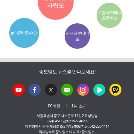
자립도
# 한화포레나
초등학교
# 대전 중수청
# 서남부터미
널
중도일보 뉴스를 만나보세요!
PC버전
회사소개
서울특별시 중구 서소문로 11길 2 효성빌딩
(우) 04515 전화 : 1522-4620
대전광역시 중구 계룡로 832 (우) 34908 전화 : 042-220-1114
회사명 : (주)중도일보사 제호 : 중도일보