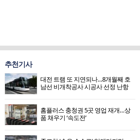
추천기사
대전 트램 또 지연되나…8개월째 호
남선 비개착공사 시공사 선정 난항
홈플러스 충청권 5곳 영업 재개…상
품 채우기 ‘속도전’