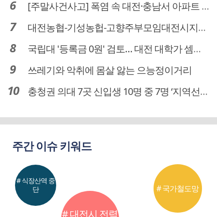
[주말사건사고] 폭염 속 대전·충남서 아파트 화재·정전 잇따라…주민 대피·불편
대전농협-기성농헙-고향주부모임대전시지회, 이심점심 중식지원 봉사활동
국립대 '등록금 0원' 검토… 대전 대학가 셈법 복잡
쓰레기와 악취에 몸살 앓는 으능정이거리
충청권 의대 7곳 신입생 10명 중 7명 ‘지역선발’… 대전도 69.7%
주간 이슈 키워드
# 식장산역 중
# 국가철도망
단
# 대전시 전력