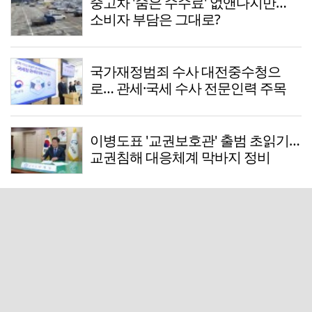
중고차 '숨은 수수료' 없앤다지만…
소비자 부담은 그대로?
국가재정범죄 수사 대전중수청으
로… 관세·국세 수사 전문인력 주목
이병도표 '교권보호관' 출범 초읽기…
교권침해 대응체계 막바지 정비