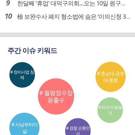
한달째 '휴업' 대덕구의회…오는 10일 원구성 다시 돌입
檢 보완수사 폐지 형소법에 숨은 ‘이의신청 3개월 제한’…황운하는 30일 추진
주간 이슈 키워드
# 정비사업 침
# 충남대 공주
체
대 통합
# 월평정수장
용출수
# 타슈 이용질
서
# 서남부터미
# 경찰 순환인
널
사