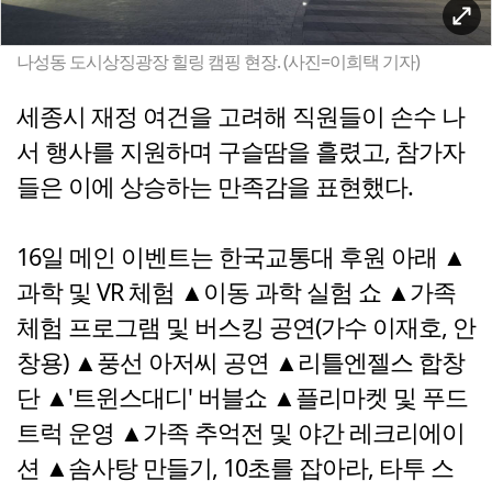
나성동 도시상징광장 힐링 캠핑 현장. (사진=이희택 기자)
세종시 재정 여건을 고려해 직원들이 손수 나
서 행사를 지원하며 구슬땀을 흘렸고, 참가자
들은 이에 상승하는 만족감을 표현했다.
16일 메인 이벤트는 한국교통대 후원 아래 ▲
과학 및 VR 체험 ▲이동 과학 실험 쇼 ▲가족
체험 프로그램 및 버스킹 공연(가수 이재호, 안
창용) ▲풍선 아저씨 공연 ▲리틀엔젤스 합창
단 ▲'트윈스대디' 버블쇼 ▲플리마켓 및 푸드
트럭 운영 ▲가족 추억전 및 야간 레크리에이
션 ▲솜사탕 만들기, 10초를 잡아라, 타투 스