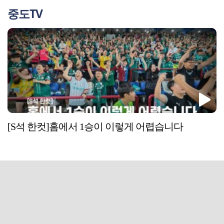
중도TV
[S석 한컷]홈에서 1승이 이렇게 어렵습니다