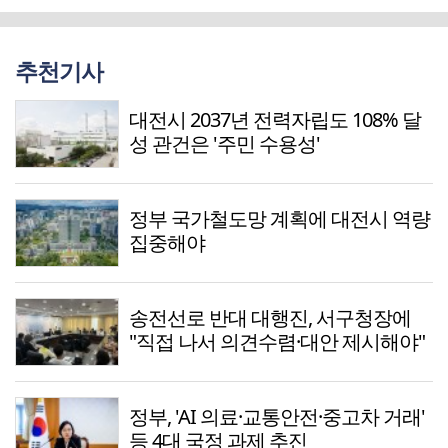
추천기사
대전시 2037년 전력자립도 108% 달
성 관건은 '주민 수용성'
정부 국가철도망 계획에 대전시 역량
집중해야
송전선로 반대 대행진, 서구청장에
"직접 나서 의견수렴·대안 제시해야"
정부, 'AI 의료·교통안전·중고차 거래'
등 4대 국정 과제 추진