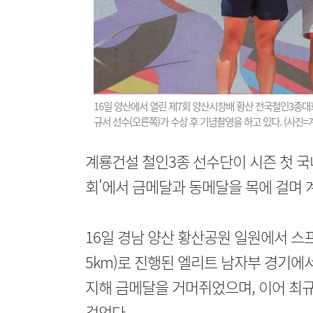
16일 양산에서 열린 제7회 양산시장배 황산 전국철인3종대
규서 선수(오른쪽)가 수상 후 기념촬영을 하고 있다. (사진=
계룡건설 철인3종 선수단이 시즌 첫 국
회'에서 금메달과 동메달을 목에 걸며 
16일 경남 양산 황산공원 일원에서 스프린
5km)로 진행된 엘리트 남자부 경기에서
지해 금메달을 거머쥐었으며, 이어 최규서
걸었다.