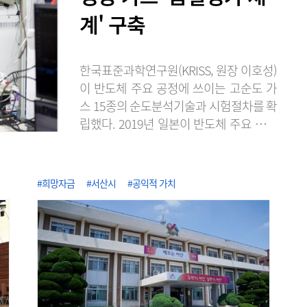
계' 구축
한국표준과학연구원(KRISS, 원장 이호성)
이 반도체 주요 공정에 쓰이는 고순도 가
스 15종의 순도분석기술과 시험절차를 확
립했다. 2019년 일본이 반도체 주요 소재
의 수출 규제로 무역보복을 단행했을 때
불소 등의 공급처 확보가 어려웠던 경험에
서 반도체 소재의 국산화와 공급망 다변화
#희망자금
#서산시
#공익적 가치
에 노력한 성과다. KRISS는 2020년 불화
수소 품질평가 서비스를 시작한 이래, 단
계적으로 대상을 늘려 최근 식각·세정·증
착용 고순도 가스 15종에 대한 순도분석
기반을 구축했다고 7일 밝혔다. 이로써 가
스별 표준 시험절차를 마련해 15종 전 품
목에..