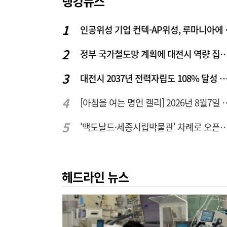
랭킹뉴스
인공위성 기업
정부 국가철도망 계획에 대전시 역
대전시 2037년 전력자립도 108% 달성 관건은 '주
[아침을 여는 명언 캘리] 2
'맥도날드·세종시립박물관' 차례로 오픈… 고운동 정
헤드라인 뉴스