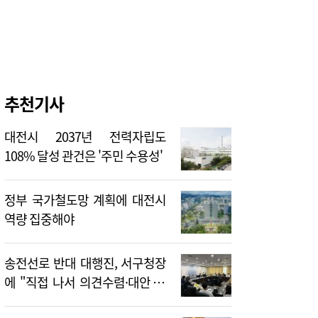
추천기사
대전시 2037년 전력자립도
108% 달성 관건은 '주민 수용성'
정부 국가철도망 계획에 대전시
역량 집중해야
송전선로 반대 대행진, 서구청장
에 "직접 나서 의견수렴·대안 제
시해야"