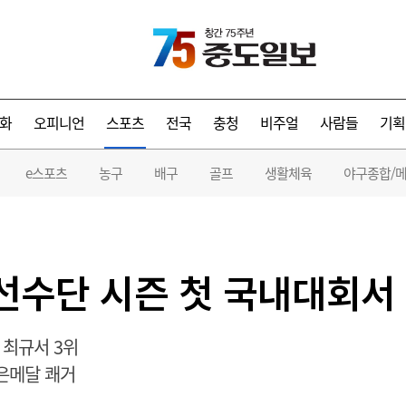
화
오피니언
스포츠
전국
충청
비주얼
사람들
기획
e스포츠
농구
배구
골프
생활체육
야구종합/
선수단 시즌 첫 국내대회서
 최규서 3위
은메달 쾌거