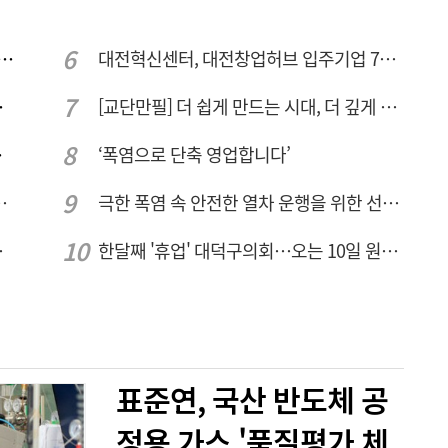
 컨텍-AP위성, 루마니아에 지상국 시스템 전수
대전혁신센터, 대전창업허브 입주기업 7개사 모집
량 집중해야
[교단만필] 더 쉽게 만드는 시대, 더 깊게 배우는 교육
민 수용성'
‘폭염으로 단축 영업합니다’
026년 8월7일 금요일
극한 폭염 속 안전한 열차 운행을 위한 선로관리
주여건 좋아진다
한달째 '휴업' 대덕구의회…오는 10일 원구성 다시 돌입
표준연, 국산 반도체 공
정용 가스 '품질평가 체