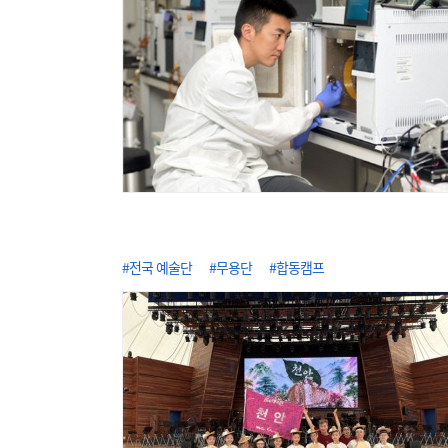
#전국 예술단
#무용단
#합동캠프