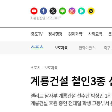
최종 편집일 : 2026-08-07
중도TV
정치행정
경제과학
사회교육
문
스포츠
보도자료
한화이글스
축구
스포츠
보도자료
계룡건설 철인3종 
엘리트 남자부 계룡건설 선수단 박상민 1위
계룡건설 후원 중인 전태일 학생 고등부서 