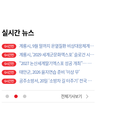
논산시, ‘2026 을지연습’ 준비보고회 개최
5시간전
광석면, 학교·마을 손잡고 아동·청소년 물놀이 축제 성료
5시간전
계룡시, 성과관리 개편으로 행정 혁신 가속화
6시간전
K-크로스오버의 정수…계룡서 하이브리드 국악 ‘누모리쇼’
실시간 뉴스
6시간전
계룡시, 9월 말까지 온열질환 비상대응체계 총력 가동
6시간전
계룡시, ‘2029 세계군문화엑스포’ 슬로건 시민 공모전 개최
6시간전
“2027 논산세계딸기엑스포 성공 개최”… 지역 단체·기업 응원 열기 ‘후끈’
6시간전
태안군, 2026 을지연습 준비 '이상 무'
6시간전
공주소방서, 20일 ‘소방차 길 터주기’ 전국 긴급출동 훈련
6시간전
국립공주대, 현장 맞춤형 3D CAD 금형 설계 직무역량 강화 과정 성료
7시간전
[현장에서 만난 사람]세계 최대 반도체 공정 장비 제조 기업 ASML 한종호 매니저
2시간전
전체기사보기
대전교육청 교육국장에 명달호… 9월 1일자 181명 인사
3시간전
태안군, 다문화가정 자녀 진로·진학 특강 개최
4시간전
태안군, 지역사회보장협의체 제2차 대표협의체 회의 개최
5시간전
‘2027 논산세계딸기산업엑스포’, 보령머드축제서 전격 홍보
5시간전