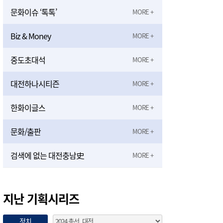
문화이슈 ‘톡톡’
Biz & Money
중도초대석
대전하나시티즌
한화이글스
문화/출판
검색에 없는 대전충남史
지난 기획시리즈
정치