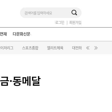
로그인
회원가입
연재
다문화신문
메이저리그
스포츠종합
엘리트체육
대전하나시티즌
드림
 금·동메달