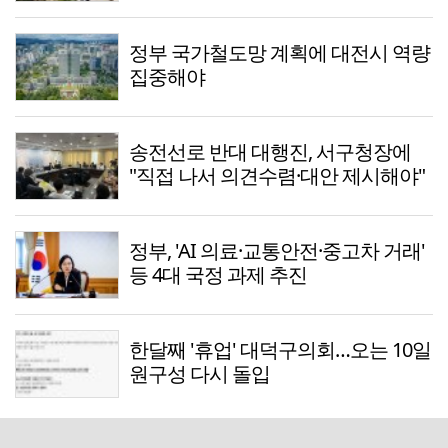
정부 국가철도망 계획에 대전시 역량
집중해야
송전선로 반대 대행진, 서구청장에
"직접 나서 의견수렴·대안 제시해야"
정부, 'AI 의료·교통안전·중고차 거래'
등 4대 국정 과제 추진
한달째 '휴업' 대덕구의회…오는 10일
원구성 다시 돌입