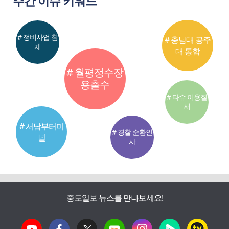
주간 이슈 키워드
# 정비사업 침
# 충남대 공주
체
대 통합
# 월평정수장
용출수
# 타슈 이용질
서
# 서남부터미
# 경찰 순환인
널
사
중도일보 뉴스를 만나보세요!