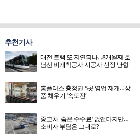
추천기사
대전 트램 또 지연되나…8개월째 호
남선 비개착공사 시공사 선정 난항
홈플러스 충청권 5곳 영업 재개…상
품 채우기 ‘속도전’
중고차 '숨은 수수료' 없앤다지만…
소비자 부담은 그대로?