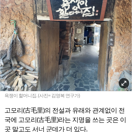
욕쟁이 할머니집. (사진= 김영복 연구가)
고모리(古毛里)의 전설과 유래와 관계없이 전
국에 고모리(古毛里)라는 지명을 쓰는 곳은 이
곳 말고도 서너 군데가 더 있다.