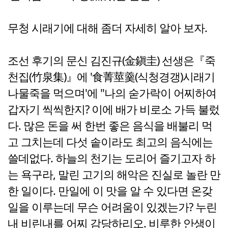
무청 시래기에 대해 좀더 자세히 알아 보자.
조선 후기의 문신 김진규(金鎭圭) 선생은『죽
천집(竹泉集)』에 '食菁莖羹(식청경갱)시래기
나물죽을 먹으며'에 "나의 숟가락이 어찌하여
갑자기 씩씩한지? 이에 배가 비로소 가득 불렀
다. 많은 돈을 써 한번 좋은 음식을 배불리 먹
고 그치는데 다섯 솥이라도 최고의 음식에는
쓸데없다. 하늘의 천기는 도리어 즐기고자 하
는 욕구라, 말린 고기의 해악은 진실로 놀란 만
한 일이다. 만일에 이 맛을 알 수 있다면 온갖
일을 이루는데 무슨 어려움이 있겠는가? 누린
내 비린내를 어찌 감당하리오. 비루한 안생이