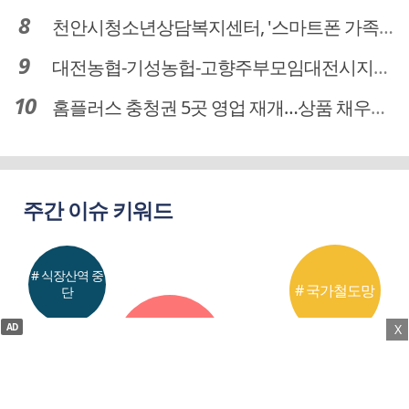
천안시청소년상담복지센터, '스마트폰 가족치유캠프' 운영
대전농협-기성농헙-고향주부모임대전시지회, 이심점심 중식지원 봉사활동
홈플러스 충청권 5곳 영업 재개…상품 채우기 ‘속도전’
주간 이슈 키워드
# 식장산역 중
# 국가철도망
단
AD
X
# 대전시 전력
자립도
# 한화포레나
초등학교