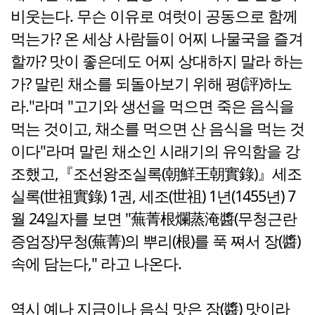
비웃는다. 무슨 이유로 여럿이 공동으로 함께
먹는가? 온 세상 사람들이 어찌 나물국을 즐겨
할까? 맛이 좋은데도 어찌 상대하지 말라 하는
가? 말린 채소를 되돌아보기 위해 평(評)하노
라."라며 "고기와 생선을 먹으면 죽은 음식을
먹는 것이고, 채소를 먹으면 산 음식을 먹는 것
이다"라며 말린 채소인 시래기의 유익함을 강
조했고,『조선왕조실록(朝鮮王朝實錄)』세조
실록(世祖實錄) 1권, 세조(世祖) 1년(1455년) 7
월 24일자를 보면 "蕪菁根爛蒸淹醬(무청근란
증엄장)무청(蕪菁)의 뿌리(根)를 푹 쪄서 장(醬)
속에 담는다," 라고 나온다.
역시 예나 지금이나 음식 맛은 장(醬) 맛이라