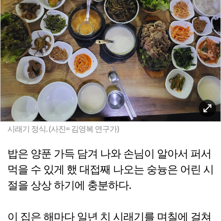
시래기 정식. (사진= 김영복 연구가)
밥은 양푼 가득 담겨 나와 손님이 알아서 퍼서
먹을 수 있게 했 대접째 나오는 숭늉은 어린 시
절을 상상 하기에 충분하다.
이 집은 해마다 일년 치 시래기를 며칠에 걸쳐