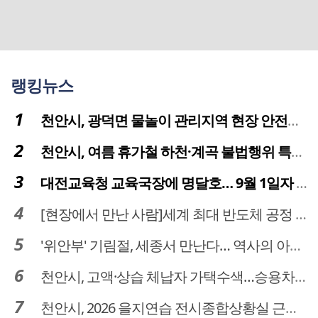
랭킹뉴스
천안시, 광덕면 물놀이 관리지역 현장 안전점검 실시
천안시, 여름 휴가철 하천·계곡 불법행위 특별단속
대전교육청 교육국장에 명달호… 9월 1일자 181명 인사
[현장에서 만난 사람]세계 최대 반도체 공정 장비 제조 기업 ASML 한종호 매니저
'위안부' 기림절, 세종서 만난다… 역사의 아픔 치유, '평화의 장'
천안시, 고액·상습 체납자 가택수색…승용차 압류·공매 착수
천안시, 2026 을지연습 전시종합상황실 근무자 사전교육