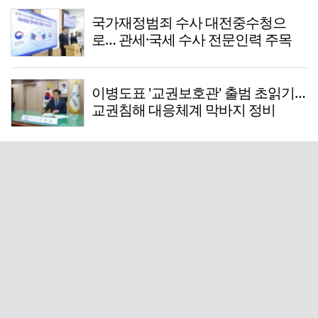
국가재정범죄 수사 대전중수청으
로… 관세·국세 수사 전문인력 주목
이병도표 '교권보호관' 출범 초읽기…
교권침해 대응체계 막바지 정비