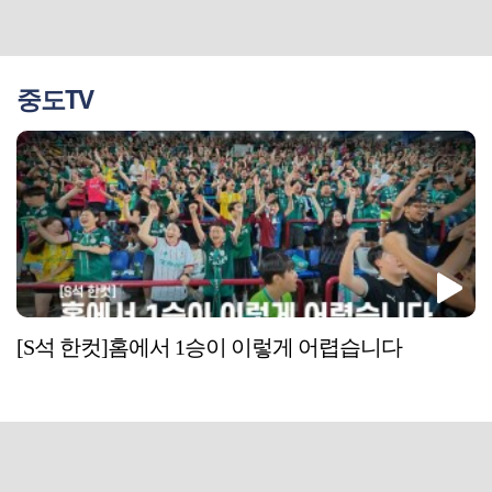
중도TV
[S석 한컷]홈에서 1승이 이렇게 어렵습니다