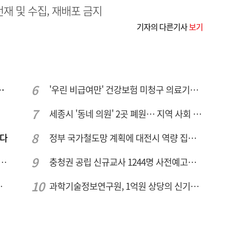
무단전재 및 수집, 재배포 금지
기자의 다른기사
보기
민 "교육청 중재 나서라"
'우린 비급여만' 건강보험 미청구 의료기관 대전 65곳 충남 31곳
세종시 '동네 의원' 2곳 폐원… 지역 사회 도마 위
짠다
정부 국가철도망 계획에 대전시 역량 집중해야
호 녹조 시작점 추소리 가보니…걷어내도 짙은 초록빛
충청권 공립 신규교사 1244명 사전예고… 대전 초등 34명서 4명으로
 성장엔진·AI 분야 패키지 지원
과학기술정보연구원, 1억원 상당의 신기술 기업 이전 완료