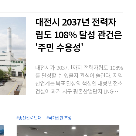
대전시 2037년 전력자
립도 108% 달성 관건은
'주민 수용성'
대전시가 2037년까지 전력자립도 108%
를 달성할 수 있을지 관심이 쏠린다. 지역
산업계는 목표 달성의 핵심인 대형 발전소
건설이 과거 서구 평촌산업단지 LNG발전
소 건설 추진 당시처럼 주민 반발에 부딪
힐 가능성이 크다며 실현 가능성에 회의적
인 시각을 보이고 있다. 6일 에너지경제연
#송전선로 반대
#국가산단 조성
구원의 '2025 지역에너지통계연보'에 따
르면 2024년 기준 대전의 전력자립도는