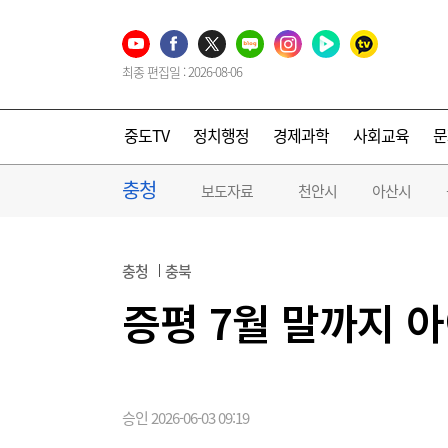
최종 편집일 : 2026-08-06
중도TV
정치행정
경제과학
사회교육
문
충청
보도자료
천안시
아산시
충청
충북
증평 7월 말까지 
승인 2026-06-03 09:19