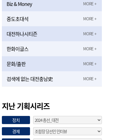
Biz & Money
중도초대석
대전하나시티즌
한화이글스
문화/출판
검색에 없는 대전충남史
지난 기획시리즈
정치
경제