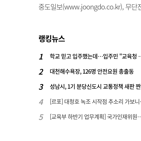
중도일보(www.joongdo.co.kr), 
랭킹뉴스
학교 믿고 입주했는데…입주
대천해수욕장, 126명 안전요원 총출동
성남시, 1기 분당신도시 교통정책 새판 
[르포] 대청
[교육부 하반기 업무계획] 국가인재위원회 신설… 거점국립대 3곳