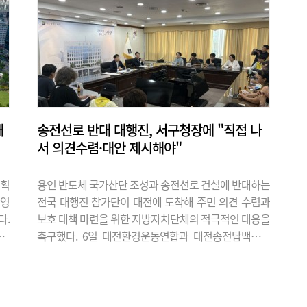
2.96%로 전국 17개 광역시·도 가운데 최
저 수준을 기록했다. 전력자립도가 5%를
밑도는 지역은 전국에서 대전이 유일하다.
16위 광주(9.56%)의 3분의 1에도 못..
해
송전선로 반대 대행진, 서구청장에 "직접 나
서 의견수렴·대안 제시해야"
계획
용인 반도체 국가산단 조성과 송전선로 건설에 반대하는
반영
전국 대행진 참가단이 대전에 도착해 주민 의견 수렴과
다.
보호 대책 마련을 위한 지방자치단체의 적극적인 대응을
0개
촉구했다. 6일 대전환경운동연합과 대전송전탑백지화
있어
주민대책위원회 관계자 등 20여 명은 유성구청에서 서
가철
구청까지 거리행진을 벌인 뒤 전문학 서구청장과 간담회
 말
를 열고 의견서를 전달했다. 대전에서는 서구와 유성구
미뤘
일부 지역을 경과대역으로 하는 345㎸ 신계룡~북천안