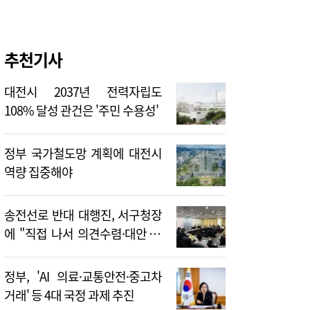
추천기사
대전시 2037년 전력자립도
108% 달성 관건은 '주민 수용성'
정부 국가철도망 계획에 대전시
역량 집중해야
송전선로 반대 대행진, 서구청장
에 "직접 나서 의견수렴·대안 제
시해야"
정부, 'AI 의료·교통안전·중고차
거래' 등 4대 국정 과제 추진