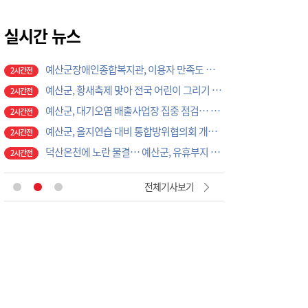
예산군노인종합복지관, 건강요리로 이웃과 소통… 독거 어르신 프로그램 1차 마무리
2시간전
예산군장애인종합복지관, 이용자 만족도 조사 실시… 2027년 서비스 개선 밑그림 마련
실시간 뉴스
2시간전
예산군, 황새축제 맞아 전국 어린이 그리기 대회 연다… 8월 28일까지 참가 접수
2시간전
예산군, 대기오염 배출사업장 집중 점검… 불법 배출행위 사전 차단 나선다
2시간전
예산군, 을지연습 대비 통합방위협의회 개최… 기관별 공조체계 점검
2시간전
덕산온천에 노란 물결… 예산군, 유휴부지 활용한 해바라기 꽃밭으로 관광객 발길 유도
2시간전
예산교육지원청, 방학 돌봄에 미래교육 더했다… 초등생 대상 AI·과학 현장체험 운영
2시간전
[아침을 여는 명언 캘리] 2026년 8월7일 금요일
8시간전
"광복 81주년, 서산이 깨어난다", 독립운동 재조명부터 태극기 물결·시민 걷기까지 나라사랑 물결
6분전
전체기사보기
당진교육지원청, 2026 을지연습 준비 보고회 개최
7분전
당진소방서, '1등을 향해 정조준'… 의용소방대 강의경연대회 시연회 개최
1시간전
세계의 목소리로 만나는 우리 노래… 당진문화재단, 2026 '한국가곡 대축제' 개최
1시간전
㈜이레이앤씨, 예산 고덕면 경로당에 소화기 50대 기부… 노후 장비 무상 교체도 지원
2시간전