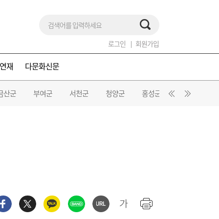
로그인
회원가입
연재
다문화신문
금산군
부여군
서천군
청양군
홍성군
예산군