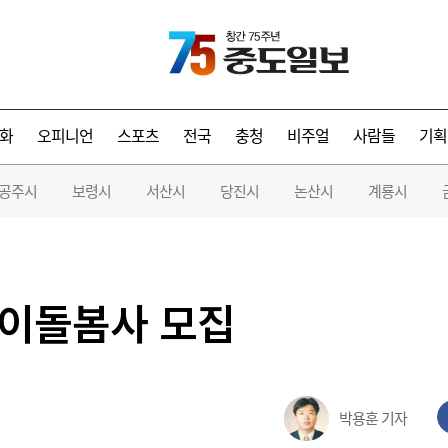
화
오피니언
스포츠
전국
충청
비주얼
사람들
기획
공주시
보령시
서산시
당진시
논산시
계룡시
아이돌봄사 모집
박용훈 기자