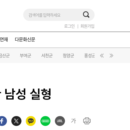
로그인
회원가입
연재
다문화신문
금산군
부여군
서천군
청양군
홍성군
예산군
 남성 실형