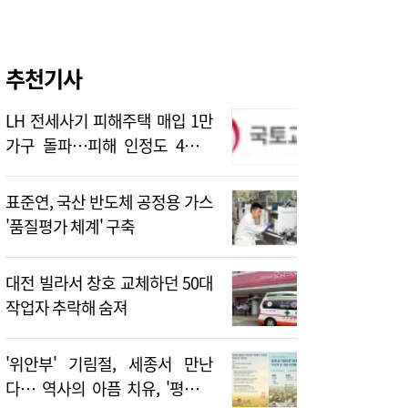
추천기사
LH 전세사기 피해주택 매입 1만
가구 돌파…피해 인정도 4만건
넘어
표준연, 국산 반도체 공정용 가스
'품질평가 체계' 구축
대전 빌라서 창호 교체하던 50대
작업자 추락해 숨져
'위안부' 기림절, 세종서 만난
다… 역사의 아픔 치유, '평화의