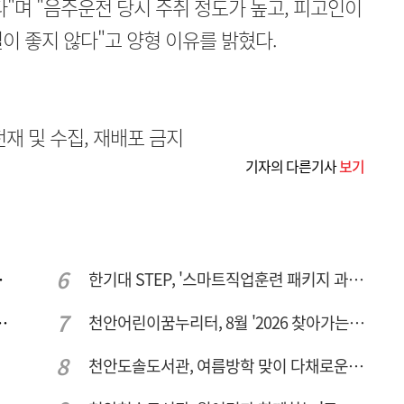
다"며 "음주운전 당시 주취 정도가 높고, 피고인이
이 좋지 않다"고 양형 이유를 밝혔다.
무단전재 및 수집, 재배포 금지
기자의 다른기사
보기
주여건 좋아진다
한기대 STEP, '스마트직업훈련 패키지 과정 3기' 모집
년간 266만명 찾았다
천안어린이꿈누리터, 8월 '2026 찾아가는 팝업놀이터' 운영
천안도솔도서관, 여름방학 맞이 다채로운 독서문화 프로그램 운영