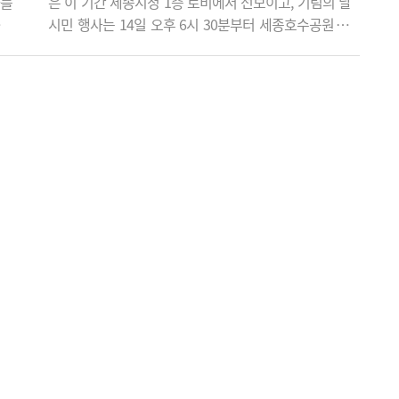
차를
은 이 기간 세종시청 1층 로비에서 선보이고, 기림의 날
대하
시민 행사는 14일 오후 6시 30분부터 세종호수공원 앞
 등
평화의 소녀상 일대에서 진행된다. 세종여성회를 비롯한
기준
시민사회가 일본군 '위안부' 피해자들을 추모하고 평화
집계
의 뜻을 나누기 위한 자리로 마련하고 있다. 세종여성회
90
(대표 이혜선)가 주최·주관하고 세종특별자치시(시장 조
(월
상호)가 후원하는 '제14차 일본군 위안부 피해자 기림절
기억주간 사진전'은 오는 10일부터 14일까..