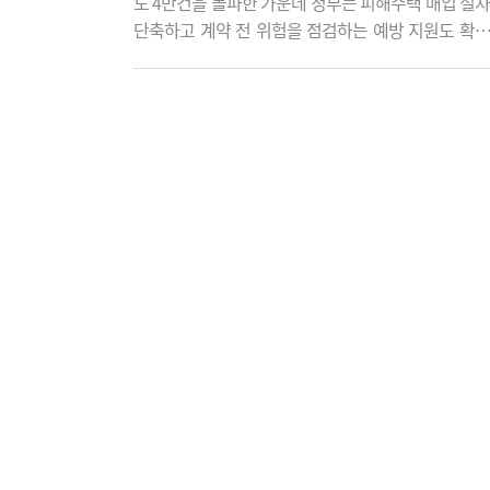
도 4만건을 돌파한 가운데 정부는 피해주택 매입 절
단축하고 계약 전 위험을 점검하는 예방 지원도 확
고 있다. 7일 국토교통부가 발표한 '전세사기피해자
결정 및 피해주택 매입 현황'에 따르면 지난달 31일 
LH가 매입한 전세사기 피해주택은 1만256가구로 
됐다. 피해주택 매입 속도도 빨라지고 있다. 2024년 
가구에 불과했던 매입 실적은 지난해 상반기 977가구
평균 163가구), 하반기 3924가구(월..