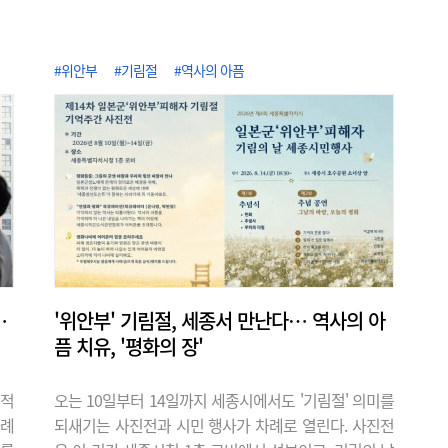
기 위한 대책 마련을 촉구했다. 대전 서구
의회 청년의원 일동은 7일 오전 10시 의회
앞에서 적법한 영업 신고를 하지 않은 채
#위안부
#기림절
#역사의 아픔
운영 중인 서구 월평동의 모 예식장에 대
한 소비자 피해 방지와 유사 사례를 막기
위한 대책이 필요하다고 강조했다. 앞서
해당 업체는 공연장 용도로 건축 허가를
받았으나 예식 영업을 했고, 일반음식점
영업 신고 없이 음식을 조리하고 제공 했
다. 서구청은..
…
'위안부' 기림절, 세종서 만난다… 역사의 아
픔 치유, '평화의 장'
실적
오는 10일부터 14일까지 세종시에서도 '기림절' 의미를
사례
되새기는 사진전과 시민 행사가 차례로 열린다. 사진전