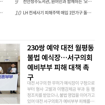
체 공정용 가스 '품질평가 체계' 구축
천안청수도서관, 원어민과 함께하는 '모든 영어 모든 독서' 운영
전국 예술단과 '우리들의 하모니' 선보여
LH 전세사기 피해주택 매입 1만가구 돌파…피해 인정도 4만건 넘어
230쌍 예약 대전 월평동
불법 예식장…서구의회
예비부부 피해 대책 촉
구
대전 서구의 한 무허가 예식장이 구청으로
부터 형사 고발과 이행강제금 부과 등 행
정조치를 받았으나, 불법 영업을 이어가고
있어 대전 서구의회가 예비부부 피해를 막