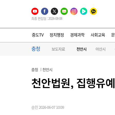
최종 편집일 : 2026-08-08
중도TV
정치행정
경제과학
사회교육
문
충청
보도자료
천안시
아산시
충청
천안시
천안법원, 집행유예
승인 2026-06-07 10:09