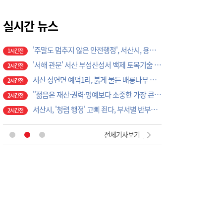
제천중 배구부, 전국대회 잇단 우승으로 ‘전국 강호’ 존재감
1시간전
'주말도 멈추지 않은 안전행정', 서산시, 용현계곡 불법점용 시설 집중 점검
실시간 뉴스
1시간전
'서해 관문' 서산 부성산성서 백제 토목기술 베일 벗다, '해양교류사 새 단서'
2시간전
서산 성연면 예덕1리, 붉게 물든 배롱나무 꽃길, '명품 마을 축제' 활짝
2시간전
"젊음은 재산·권력·명예보다 소중한 가장 큰 자산", 조규선 서산장학재단 이사장 특강서 강조
2시간전
서산시, '청렴 행정' 고삐 죈다, 부서별 반부패 시책 이행상황 집중 점검
2시간전
충주시시설관리공단, 재난안전통신망 정기교신…현장 대응체계 강화
5시간전
대전농협-기성농헙-고향주부모임대전시지회, 이심점심 중식지원 봉사활동
6시간전
“ATM 누를 때마다 마약 경고”…논산署·농협, 생활밀착형 범죄 차단 맞손
45분전
전체기사보기
논산문화관광재단, ‘2026 강경국가유산야행’ 도슨트 투어 운영
54분전
2026 강경국가유산야행, ‘묘한 야행’ 개최
1시간전
논산시, 맞춤형 벼 품종 비교 전시포 개장
1시간전
제천 아이들이 사투리로 써 내려간 지역의 기억
1시간전