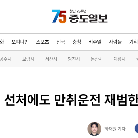
화
오피니언
스포츠
전국
충청
비주얼
사람들
기획
공주시
보령시
서산시
당진시
논산시
계룡시
 선처에도 만취운전 재범한
하재원 기자