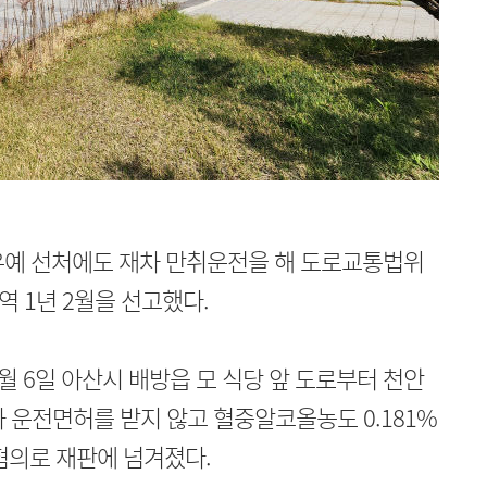
예 선처에도 재차 만취운전을 해 도로교통법위
 1년 2월을 선고했다.
2월 6일 아산시 배방읍 모 식당 앞 도로부터 천안
차 운전면허를 받지 않고 혈중알코올농도 0.181%
혐의로 재판에 넘겨졌다.