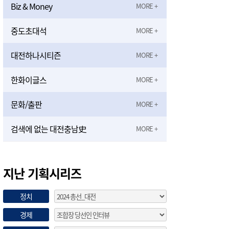
Biz & Money
중도초대석
대전하나시티즌
한화이글스
문화/출판
검색에 없는 대전충남史
지난 기획시리즈
정치
경제