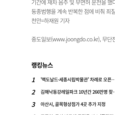
기간에 재차 음주 및 무면허 운전을 했
동종범행을 계속 반복한 점에 비춰 죄질
천안=하재원 기자
중도일보(www.joongdo.co.kr), 
랭킹뉴스
'맥도날드·세종시립박물관' 차례로 오픈… 고운동 정
김해낙동강레일파크 10
아산시, 골목형상점가 4곳 추가 지정