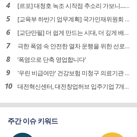
[르포] 대청호 녹조 시작점 추소리 가보니…걷어내도 짙은 초록빛
[교육부 하반기 업무계획] 국가인재위원회 신설… 거점국립대 3곳 성장엔진·AI 분야 패키지 지원
[교단만필] 더 쉽게 만드는 시대, 더 깊게 배우는 교육
극한 폭염 속 안전한 열차 운행을 위한 선로관리
‘폭염으로 단축 영업합니다’
'우린 비급여만' 건강보험 미청구 의료기관 대전 65곳 충남 31곳
대전혁신센터, 대전창업허브 입주기업 7개사 모집
주간 이슈 키워드