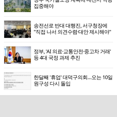
집중해야
송전선로 반대 대행진, 서구청장에
"직접 나서 의견수렴·대안 제시해야"
정부, 'AI 의료·교통안전·중고차 거래'
등 4대 국정 과제 추진
한달째 '휴업' 대덕구의회…오는 10일
원구성 다시 돌입