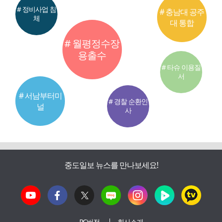
# 정비사업 침
# 충남대 공주
체
대 통합
# 월평정수장
용출수
# 타슈 이용질
서
# 서남부터미
# 경찰 순환인
널
사
중도일보 뉴스를 만나보세요!
PC버전
회사소개