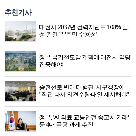
추천기사
대전시 2037년 전력자립도 108% 달
성 관건은 '주민 수용성'
정부 국가철도망 계획에 대전시 역량
집중해야
송전선로 반대 대행진, 서구청장에
"직접 나서 의견수렴·대안 제시해야"
정부, 'AI 의료·교통안전·중고차 거래'
등 4대 국정 과제 추진