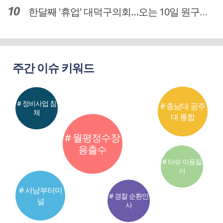
한달째 '휴업' 대덕구의회…오는 10일 원구성 다시 돌입
주간 이슈 키워드
# 정비사업 침
# 충남대 공주
체
대 통합
# 월평정수장
용출수
# 타슈 이용질
서
# 서남부터미
# 경찰 순환인
널
사