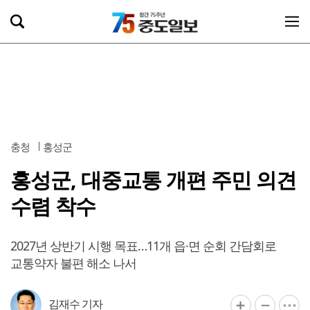
충청
홍성군
홍성군, 대중교통 개편 주민 의견
수렴 착수
2027년 상반기 시행 목표…11개 읍·면 순회 간담회로
교통약자 불편 해소 나서
김재수 기자