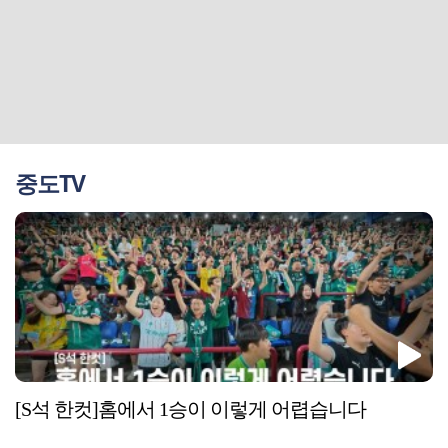
중도TV
[S석 한컷]홈에서 1승이 이렇게 어렵습니다