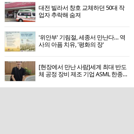
대전 빌라서 창호 교체하던 50대 작
업자 추락해 숨져
'위안부' 기림절, 세종서 만난다… 역
사의 아픔 치유, '평화의 장'
[현장에서 만난 사람]세계 최대 반도
체 공정 장비 제조 기업 ASML 한종호
매니저