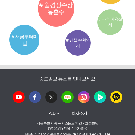
# 월평정수장
용출수
# 타슈 이용질
서
# 서남부터미
# 경찰 순환인
널
사
중도일보 뉴스를 만나보세요!
PC버전
회사소개
서울특별시 중구 서소문로 11길 2 효성빌딩
(우) 04515 전화 : 1522-4620
대전광역시 중구 계룡로 832 (우) 34908 전화 : 042-220-1114