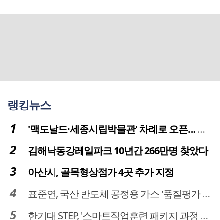
랭킹뉴스
'맥도날드·세종시립박물관' 차례로 오픈… 고운동 정주여건 좋아진다
김해낙동강레일파크 10년간 266만명 찾았다
아산시, 골목형상점가 4곳 추가 지정
표준연, 국산 반도체 공정용 가스 '품질평가 체계' 구축
한기대 STEP, '스마트직업훈련 패키지 과정 3기' 모집