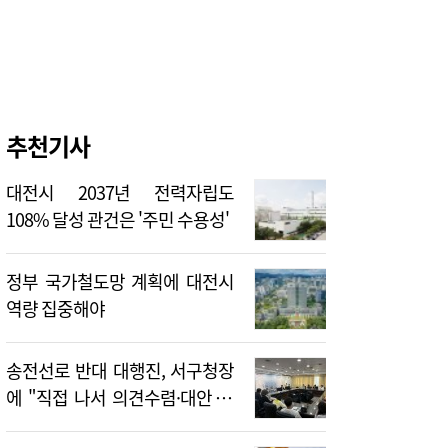
추천기사
대전시 2037년 전력자립도
108% 달성 관건은 '주민 수용성'
정부 국가철도망 계획에 대전시
역량 집중해야
송전선로 반대 대행진, 서구청장
에 "직접 나서 의견수렴·대안 제
시해야"