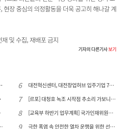
, 현장 중심의 의정활동을 더욱 공고히 해나갈 계
무단전재 및 수집, 재배포 금지
기자의 다른기사
보기
민 "교육청 중재 나서라"
대전혁신센터, 대전창업허브 입주기업 7개사 모집
량 집중해야
[르포] 대청호 녹조 시작점 추소리 가보니…걷어내도 짙은 초록빛
민 수용성'
[교육부 하반기 업무계획] 국가인재위원회 신설… 거점국립대 3곳 성장엔진·AI 분야 패키지 지원
드는 시대, 더 깊게 배우는 교육
극한 폭염 속 안전한 열차 운행을 위한 선로관리