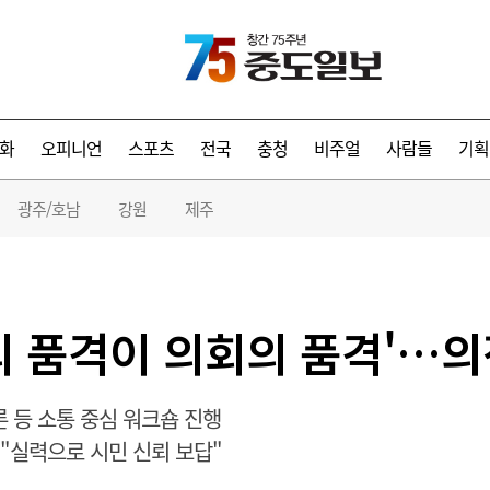
화
오피니언
스포츠
전국
충청
비주얼
사람들
기획
광주/호남
강원
제주
의 품격이 의회의 품격'…의
 등 소통 중심 워크숍 진행
"실력으로 시민 신뢰 보답"