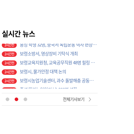
홍성군의회, 건설기계 공영주기장 설치 논의
2시간전
홍성 학생 32명, 중국서 독립운동 역사 현장 탐방
2시간전
보령소방서, 영상장비 기탁식 개최
2시간전
보령교육지원청, 교육공무직원 48명 힐링 문화 체험 실시
실시간 뉴스
2시간전
보령시, 물가안정 대책 논의
2시간전
보령시농업기술센터, 과수 돌발해충 공동방제 나선다
2시간전
홍성 딸기농업인의 날, 300명 성황
2시간전
홍성군청 공무원노조 9대 출범
2시간전
홍성군, 적극행정 우수공무원 국민 추천 접수
2시간전
보령시의회, 대천해수욕장 현장 근무자 격려
2시간전
음성농협, 지역아동센터·향애원에 농산물 간편식 꾸러미 전달
12분전
전체기사보기
대전 서구, 동 행정복지센터 무더위쉼터 야간·주말 운영
1시간전
'맥도날드·세종시립박물관' 차례로 오픈… 고운동 정주여건 좋아진다
2시간전
"폭염 속 시원한 나눔", 서산 지곡면 ㈜에코솔루션, 도로 살수 봉사로 주민 안전 지킨다
2시간전
제주도교육청, 현장체험학습 외부 안전요원 연수비 최대 100명 지원
2시간전