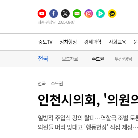
최종 편집일 : 2026-08-07
중도TV
정치행정
경제과학
사회교육
문
전국
보도자료
수도권
부산/영남
전국
수도권
인천시의회, '의원
일방적 주입식 강의 탈피…역할극·조별 토론
의원들 머리 맞대고 '행동헌장' 직접 제정…