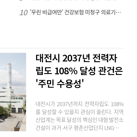
'우린 비급여만' 건강보험 미청구 의료기관 대전 65곳 충남 31곳
대전시 2037년 전력자
립도 108% 달성 관건은
'주민 수용성'
대전시가 2037년까지 전력자립도 108%
를 달성할 수 있을지 관심이 쏠린다. 지역
산업계는 목표 달성의 핵심인 대형 발전소
건설이 과거 서구 평촌산업단지 LNG발전
소 건설 추진 당시처럼 주민 반발에 부딪