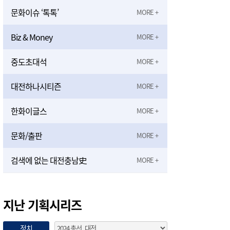
문화이슈 ‘톡톡’
Biz & Money
중도초대석
대전하나시티즌
한화이글스
문화/출판
검색에 없는 대전충남史
지난 기획시리즈
정치