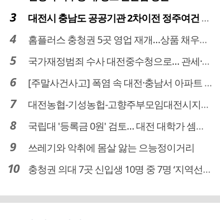
대전시 충남도 공공기관 2차이전 정주여건 확보 시급
홈플러스 충청권 5곳 영업 재개…상품 채우기 ‘속도전’
국가재정범죄 수사 대전중수청으로… 관세·국세 수사 전문인력 주목
[주말사건사고] 폭염 속 대전·충남서 아파트 화재·정전 잇따라…주민 대피·불편
대전농협-기성농헙-고향주부모임대전시지회, 이심점심 중식지원 봉사활동
국립대 '등록금 0원' 검토… 대전 대학가 셈법 복잡
쓰레기와 악취에 몸살 앓는 으능정이거리
충청권 의대 7곳 신입생 10명 중 7명 ‘지역선발’… 대전도 69.7%