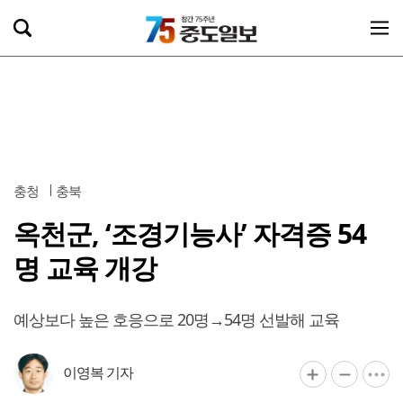
충청
충북
옥천군, ‘조경기능사’ 자격증 54
명 교육 개강
예상보다 높은 호응으로 20명→54명 선발해 교육
이영복 기자