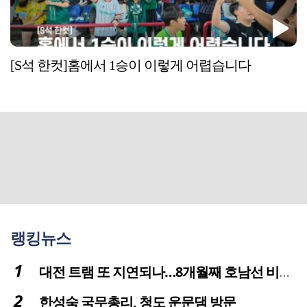
[S석 한컷]홈에서 1승이 이렇게 어렵습니다
랭킹뉴스
대전 트램 또 지연되나…8개월째 호남선 비개착공사 시공사 선정 난항
한성숙 국무총리, 청도 운문댐 방문