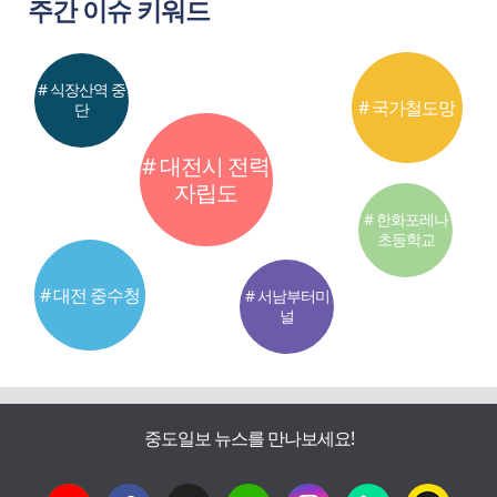
주간 이슈 키워드
# 식장산역 중
# 국가철도망
단
# 대전시 전력
자립도
# 한화포레나
초등학교
# 대전 중수청
# 서남부터미
널
중도일보 뉴스를 만나보세요!