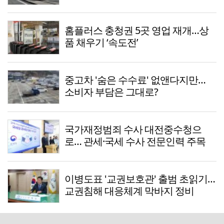
홈플러스 충청권 5곳 영업 재개…상
품 채우기 ‘속도전’
중고차 '숨은 수수료' 없앤다지만…
소비자 부담은 그대로?
국가재정범죄 수사 대전중수청으
로… 관세·국세 수사 전문인력 주목
이병도표 '교권보호관' 출범 초읽기…
교권침해 대응체계 막바지 정비