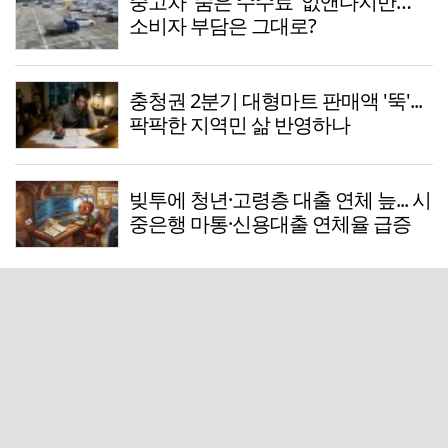
중고차 '숨은 수수료' 없앤다지만…
소비자 부담은 그대로?
충청권 2분기 대형마트 판매액 '뚝'...
팍팍한 지역민 삶 반영하나
빚투에 청년·고령층 대출 연체 늪... 시
중은행 마통·신용대출 연체율 급증