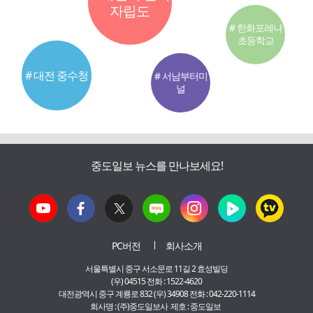
자립도
# 한화포레나
초등학교
# 대전 중수청
# 서남부터미
널
중도일보 뉴스를 만나보세요!
PC버전
회사소개
서울특별시 중구 서소문로 11길 2 효성빌딩
(우) 04515 전화 : 1522-4620
대전광역시 중구 계룡로 832 (우) 34908 전화 : 042-220-1114
회사명 : (주)중도일보사 제호 : 중도일보