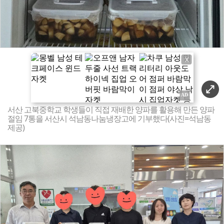
X
서산 고북중학교 학생들이 직접 재배한 양파를 활용해 만든 양파
절임 7통을 서산시 석남동나눔냉장고에 기부했다(사진=석남동
제공)