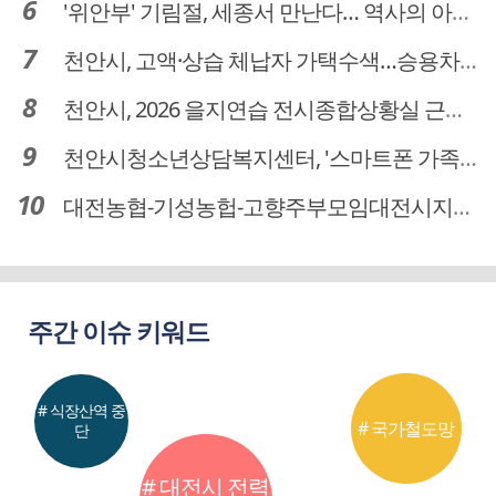
'위안부' 기림절, 세종서 만난다… 역사의 아픔 치유, '평화의 장'
천안시, 고액·상습 체납자 가택수색…승용차 압류·공매 착수
천안시, 2026 을지연습 전시종합상황실 근무자 사전교육
천안시청소년상담복지센터, '스마트폰 가족치유캠프' 운영
대전농협-기성농헙-고향주부모임대전시지회, 이심점심 중식지원 봉사활동
주간 이슈 키워드
# 식장산역 중
# 국가철도망
단
# 대전시 전력