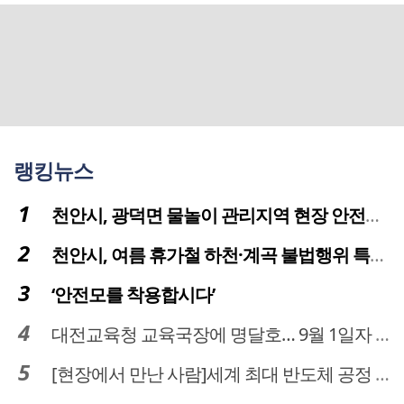
랭킹뉴스
천안시, 광덕면 물놀이 관리지역 현장 안전점검 실시
천안시, 여름 휴가철 하천·계곡 불법행위 특별단속
‘안전모를 착용합시다’
대전교육청 교육국장에 명달호… 9월 1일자 181명 인사
[현장에서 만난 사람]세계 최대 반도체 공정 장비 제조 기업 ASML 한종호 매니저