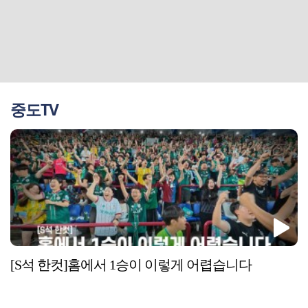
중도TV
[S석 한컷]홈에서 1승이 이렇게 어렵습니다