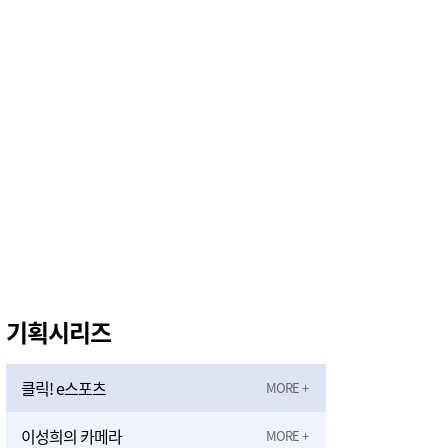
우보민태원기념사업회, '청춘·서산에 살다' 청년포럼 성황리에 마쳐
1시간전
홈플러스 충청권 5곳 영업 재개…상품 채우기 ‘속도전’
2시간전
기획시리즈
클릭! e스포츠
이성희의 카메라