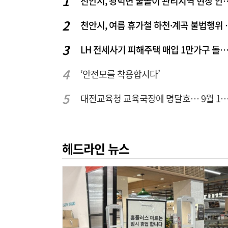
천안시, 광덕면 물놀이 관리
천안시, 여름 휴
LH 전세사기 피해주택 매입 1만가구 돌파…피해 인정도 4
‘안전모를 착용합시다’
대전교육청 교육국장에 명달호… 9월 1일자 1
헤드라인 뉴스