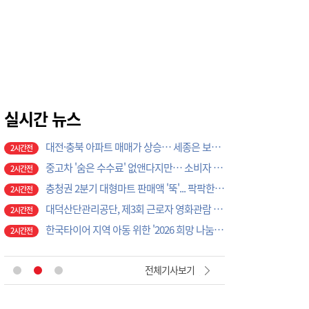
우보민태원기념사업회, '청춘·서산에 살다' 청년포럼 성황리에 마쳐
1시간전
홈플러스 충청권 5곳 영업 재개…상품 채우기 ‘속도전’
2시간전
대전·충북 아파트 매매가 상승… 세종은 보합, 충남은 하락
2시간전
중고차 '숨은 수수료' 없앤다지만… 소비자 부담은 그대로?
2시간전
충청권 2분기 대형마트 판매액 '뚝'... 팍팍한 지역민 삶 반영하나
2시간전
대덕산단관리공단, 제3회 근로자 영화관람 행사 성료
실시간 뉴스
2시간전
한국타이어 지역 아동 위한 '2026 희망 나눔 캠프' 성료
2시간전
빚투에 청년·고령층 대출 연체 늪... 시중은행 마통·신용대출 연체율 급증
2시간전
LH 대전충남본부, 폭염 취약 노후 다가구주택 안전 점검
2시간전
[전문인칼럼] AI 시대, 다시 묻는 노동의 가치
2시간전
세종 경로당 급식도우미 불균형… "어르신 먹거리 복지 최우선"
3시간전
'꿈길나래' 참여한 세종 학생들 "현장서 생생한 진로 탐험"
3시간전
[오늘과내일] 글쓰기의 습관
45분전
전체기사보기
[월요논단] 시민의 일상을 지키는 의회가 되겠습니다
45분전
[사설] '거점국립대 패키지 지원' 경쟁 본격화
1시간전