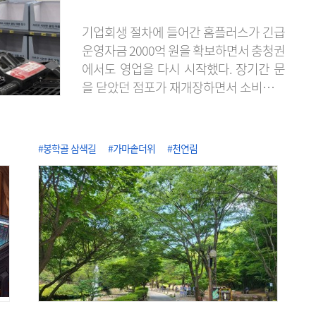
기업회생 절차에 들어간 홈플러스가 긴급
운영자금 2000억 원을 확보하면서 충청권
에서도 영업을 다시 시작했다. 장기간 문
을 닫았던 점포가 재개장하면서 소비자들
의 발길이 이어지고 있지만, 아직 상품 입
고가 충분하지 않은 곳도 있어 매장 정상
화까지는 시간이 걸릴 전망이다. 9일 유통
#봉학골 삼색길
#가마솥더위
#천연림
업계에 따르면 홈플러스는 지난 7일부터
영업을 중단했던 전국 67개 점포를 대상
으로 가오픈을 진행하고 있다. 충청권에서
는 대전 유성점과 가오점, 세종점, 충남 논
산점과 보령점 등 5개 점포가 영업 재개 대
상에 포함됐다. 이번 영업 재개는 지난달
13일 임시 휴..