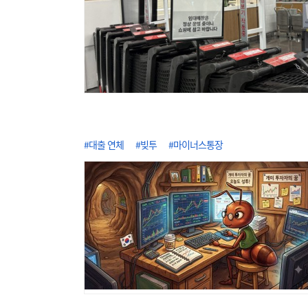
#대출 연체
#빚투
#마이너스통장