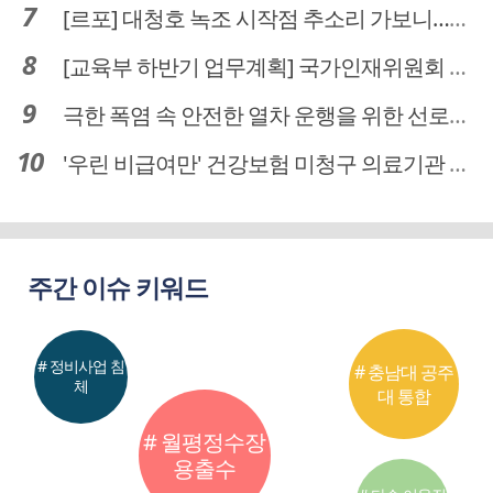
[르포] 대청호 녹조 시작점 추소리 가보니…걷어내도 짙은 초록빛
[교육부 하반기 업무계획] 국가인재위원회 신설… 거점국립대 3곳 성장엔진·AI 분야 패키지 지원
극한 폭염 속 안전한 열차 운행을 위한 선로관리
'우린 비급여만' 건강보험 미청구 의료기관 대전 65곳 충남 31곳
주간 이슈 키워드
# 정비사업 침
# 충남대 공주
체
대 통합
# 월평정수장
용출수