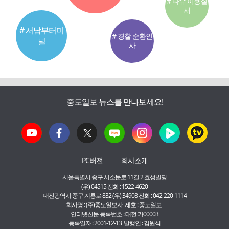
# 타슈 이용질
서
# 서남부터미
# 경찰 순환인
널
사
중도일보 뉴스를 만나보세요!
PC버전
회사소개
서울특별시 중구 서소문로 11길 2 효성빌딩
(우) 04515 전화 : 1522-4620
대전광역시 중구 계룡로 832 (우) 34908 전화 : 042-220-1114
회사명 : (주)중도일보사 제호 : 중도일보
인터넷신문 등록번호 : 대전 가00003
등록일자 : 2001-12-13 발행인 : 김원식