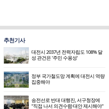
추천기사
대전시 2037년 전력자립도 108% 달
성 관건은 '주민 수용성'
정부 국가철도망 계획에 대전시 역량
집중해야
송전선로 반대 대행진, 서구청장에
"직접 나서 의견수렴·대안 제시해야"