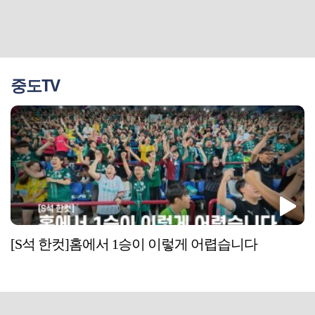
중도TV
[S석 한컷]홈에서 1승이 이렇게 어렵습니다