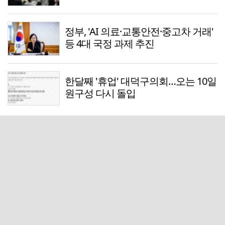
정부, 'AI 의료·교통안전·중고차 거래'
등 4대 국정 과제 추진
한달째 '휴업' 대덕구의회…오는 10일
원구성 다시 돌입