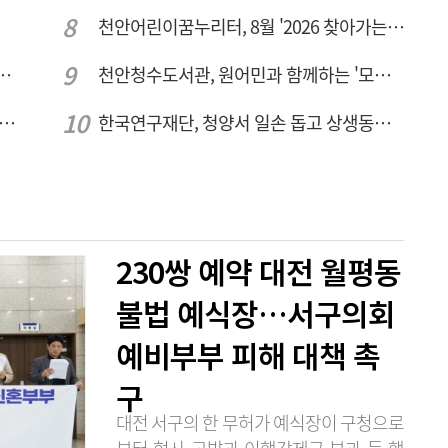
천안어린이꿈누리터, 8월 '2026 찾아가는 팝업놀이터' 운영
체 공정용 가스 '품질평가 체계' 구축
천안청수도서관, 원어민과 함께하는 '모든 영어 모든 독서' 운영
 STEP, '스마트직업훈련 패키지 과정 3기' 모집
한국연구재단, 청양서 일손 돕고 상생동반 친구맺기 봉사활동
230쌍 예약 대전 월평동
불법 예식장…서구의회
예비부부 피해 대책 촉
구
대전 서구의 한 무허가 예식장이 구청으로