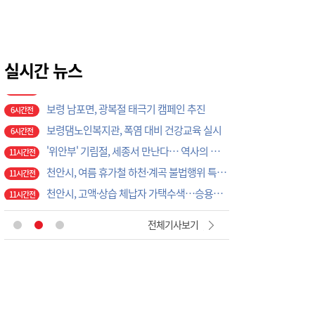
5시간전
곽명환 민주당 충주지역위원장, 지역 쌀 103t 쓰는 ㈜다농바이오 지원 모색
6시간전
홍성경찰, 농기계 사고 예방 총력
6시간전
보령 남포면, 광복절 태극기 캠페인 추진
실시간 뉴스
6시간전
보령댐노인복지관, 폭염 대비 건강교육 실시
6시간전
'위안부' 기림절, 세종서 만난다… 역사의 아픔 치유, '평화의 장'
11시간전
천안시, 여름 휴가철 하천·계곡 불법행위 특별단속
11시간전
천안시, 고액·상습 체납자 가택수색…승용차 압류·공매 착수
11시간전
천안시청소년상담복지센터, '스마트폰 가족치유캠프' 운영
11시간전
천안시, 2026 을지연습 전시종합상황실 근무자 사전교육
11시간전
서산시, '청렴 행정' 고삐 죈다, 부서별 반부패 시책 이행상황 집중 점검
4분전
전체기사보기
충주시시설관리공단, 재난안전통신망 정기교신…현장 대응체계 강화
3시간전
대전농협-기성농헙-고향주부모임대전시지회, 이심점심 중식지원 봉사활동
4시간전
부여소방서, 폭염 속 드론 띄웠더니…땡볕 밭일 어르신 포착 ‘긴급 귀가’
5시간전
이용우 부여군수, 폭염·화재 ‘복합재난’ 총력 대응…취약현장 직접 챙겼다
5시간전