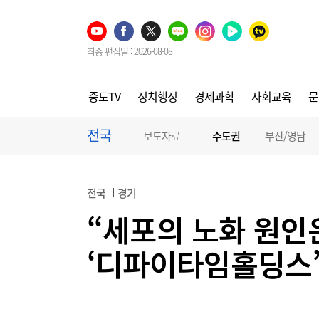
최종 편집일 : 2026-08-08
중도TV
정치행정
경제과학
사회교육
문
전국
보도자료
수도권
부산/영남
전국
경기
“세포의 노화 원인
‘디파이타임홀딩스