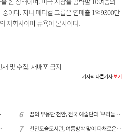
) 계약을 한 상태이며. 미국 시장을 공략할 10여종의
중이다. 저니 메디컬 그룹은 연매출 1억9300만
의 자회사이며 뉴욕이 본사이다.
무단전재 및 수집, 재배포 금지
기자의 다른기사
보기
주여건 좋아진다
꿈의 무용단 천안, 전국 예술단과 '우리들의 하모니' 선보여
년간 266만명 찾았다
천안도솔도서관, 여름방학 맞이 다채로운 독서문화 프로그램 운영