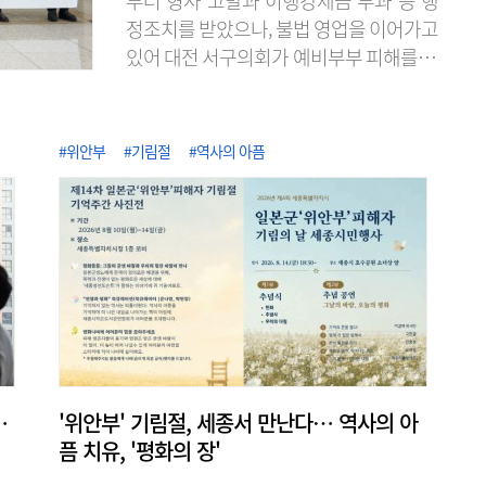
부터 형사 고발과 이행강제금 부과 등 행
정조치를 받았으나, 불법 영업을 이어가고
있어 대전 서구의회가 예비부부 피해를 막
기 위한 대책 마련을 촉구했다. 대전 서구
의회 청년의원 일동은 7일 오전 10시 의회
앞에서 적법한 영업 신고를 하지 않은 채
#위안부
#기림절
#역사의 아픔
운영 중인 서구 월평동의 모 예식장에 대
한 소비자 피해 방지와 유사 사례를 막기
위한 대책이 필요하다고 강조했다. 앞서
해당 업체는 공연장 용도로 건축 허가를
받았으나 예식 영업을 했고, 일반음식점
영업 신고 없이 음식을 조리하고 제공 했
다. 서구청은..
…
'위안부' 기림절, 세종서 만난다… 역사의 아
픔 치유, '평화의 장'