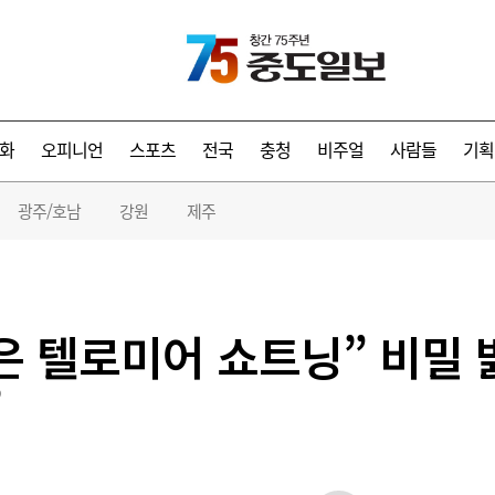
화
오피니언
스포츠
전국
충청
비주얼
사람들
기획
광주/호남
강원
제주
은 텔로미어 쇼트닝” 비밀 
’