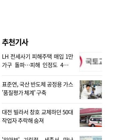
추천기사
LH 전세사기 피해주택 매입 1만
가구 돌파…피해 인정도 4만건
넘어
표준연, 국산 반도체 공정용 가스
'품질평가 체계' 구축
대전 빌라서 창호 교체하던 50대
작업자 추락해 숨져
'위안부' 기림절, 세종서 만난