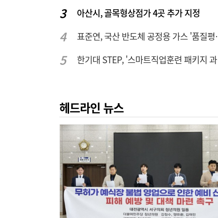
아산시, 골목형상점가 4곳 추가 지정
표준연, 국산 반도
한기대
헤드라인 뉴스