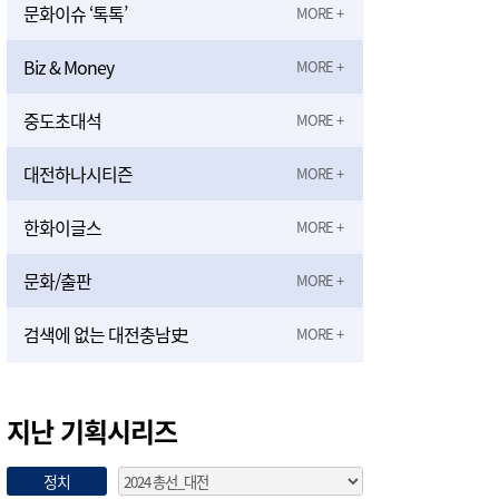
문화이슈 ‘톡톡’
Biz & Money
중도초대석
대전하나시티즌
한화이글스
문화/출판
검색에 없는 대전충남史
지난 기획시리즈
정치