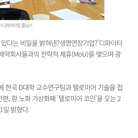
진=디파이타임 홀딩스
 있다는 비밀을 밝혀낸?생명연장기업?'디파이타
 제약회사들과의 전략적 제휴(MoU)을 맺으며 광
 한국 D대학 교수연구팀과 텔로미어 기술을 접
편, 항 노화 가상화폐 '텔로미어 코인'을 오는 2
1일 밝혔다.