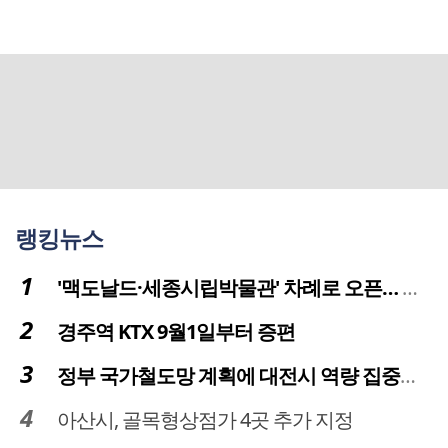
랭킹뉴스
'맥도날드·세종시립박물관' 차례로 오픈… 고운동 정주여건 좋아진다
경주역 KTX 9월1일부터 증편
정부 국가철도망 계획에 대전시 역량 집중해야
아산시, 골목형상점가 4곳 추가 지정