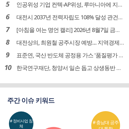
인공위성 기업 컨텍-AP위성, 루마니아에 지상국 시스템 전수
대전시 2037년 전력자립도 108% 달성 관건은 '주민 수용성'
[아침을 여는 명언 캘리] 2026년 8월7일 금요일
대전상의, 최원철 공주시장 예방… 지역경제 협력방안 논의
표준연, 국산 반도체 공정용 가스 '품질평가 체계' 구축
한국연구재단, 청양서 일손 돕고 상생동반 친구맺기 봉사활동
주간 이슈 키워드
# 정비사업 침
# 충남대 공주
체
대 통합