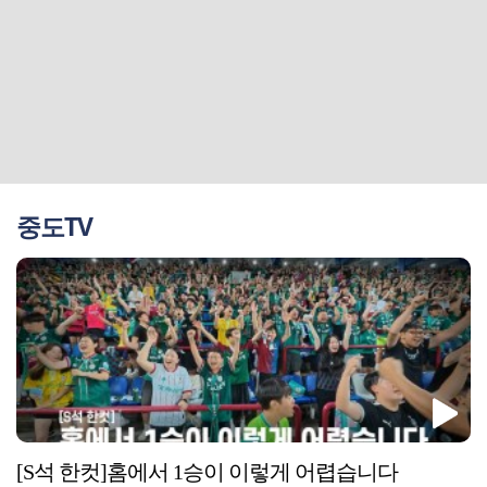
중도TV
[S석 한컷]홈에서 1승이 이렇게 어렵습니다