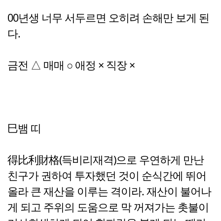
00년생 너무 서두르면 오히려 손해만 보게 된
다.
금전 △ 매매 ○ 애정 × 직장 ×
巳뱀 띠
得比利財格(득비리재격)으로 우연하게 만난
친구가 권하여 투자했던 것이 순식간에 뛰어
올라 큰 재산을 이루는 격이라. 재산이 불어나
게 되고 주위의 도움으로 막 꺼져가는 촛불이