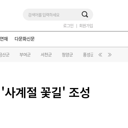
로그인
회원가입
연재
다문화신문
금산군
부여군
서천군
청양군
홍성군
예산군
'사계절 꽃길' 조성