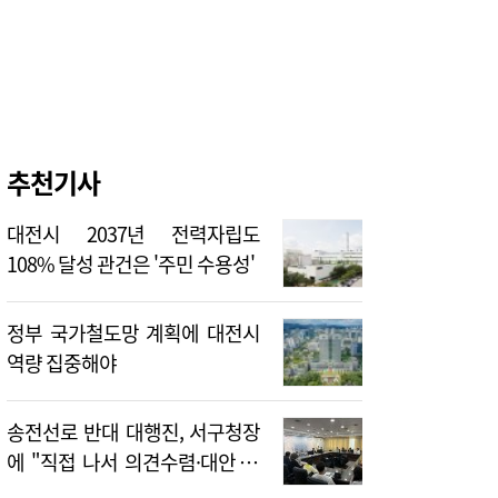
추천기사
대전시 2037년 전력자립도
108% 달성 관건은 '주민 수용성'
정부 국가철도망 계획에 대전시
역량 집중해야
송전선로 반대 대행진, 서구청장
에 "직접 나서 의견수렴·대안 제
시해야"