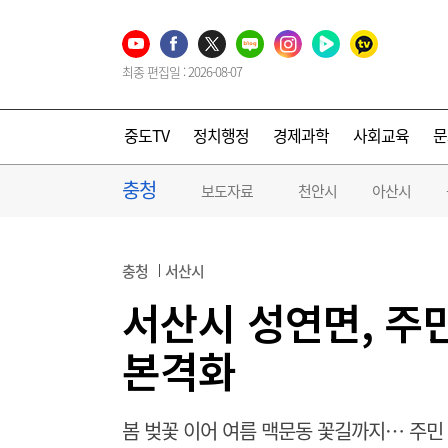
최종 편집일 : 2026-08-07
중도TV
정치행정
경제과학
사회교육
문
충청
보도자료
천안시
아산시
충청
서산시
서산시 성연면, 주
본격화
봄 벚꽃 이어 여름 맥문동 꽃길까지… 주민