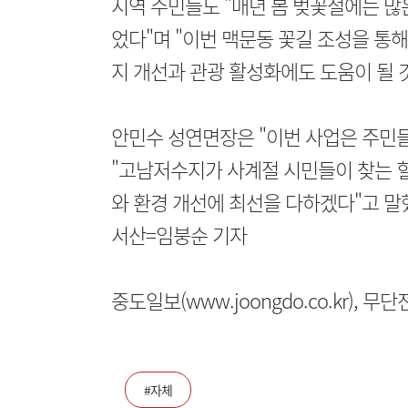
지역 주민들도 "매년 봄 벚꽃철에는 많
었다"며 "이번 맥문동 꽃길 조성을 통
지 개선과 관광 활성화에도 도움이 될 
안민수 성연면장은 "이번 사업은 주민
"고남저수지가 사계절 시민들이 찾는 힐
와 환경 개선에 최선을 다하겠다"고 말
서산=임붕순 기자
중도일보(www.joongdo.co.kr), 
#자체