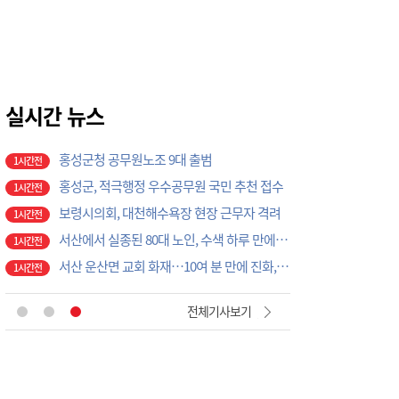
보령시, 물가안정 대책 논의
1시간전
보령시농업기술센터, 과수 돌발해충 공동방제 나선다
1시간전
홍성 딸기농업인의 날, 300명 성황
1시간전
홍성군청 공무원노조 9대 출범
1시간전
실시간 뉴스
홍성군, 적극행정 우수공무원 국민 추천 접수
1시간전
보령시의회, 대천해수욕장 현장 근무자 격려
1시간전
서산에서 실종된 80대 노인, 수색 하루 만에 숨진 채 발견
1시간전
서산 운산면 교회 화재…10여 분 만에 진화, 인명피해 없어
1시간전
'맥도날드·세종시립박물관' 차례로 오픈… 고운동 정주여건 좋아진다
1시간전
"폭염 속 시원한 나눔", 서산 지곡면 ㈜에코솔루션, 도로 살수 봉사로 주민 안전 지킨다
1시간전
제주도교육청, 현장체험학습 외부 안전요원 연수비 최대 100명 지원
1시간전
전체기사보기
홍성군의회, 건설기계 공영주기장 설치 논의
1시간전
홍성 학생 32명, 중국서 독립운동 역사 현장 탐방
1시간전