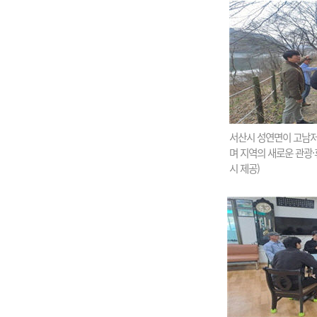
서산시 성연면이 고남저
며 지역의 새로운 관광·
시 제공)