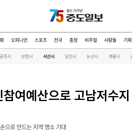
화
오피니언
스포츠
전국
충청
비주얼
사람들
기획
공주시
보령시
서산시
당진시
논산시
계룡시
민참여예산으로 고남저수지 
 손으로 만드는 지역 명소 기대