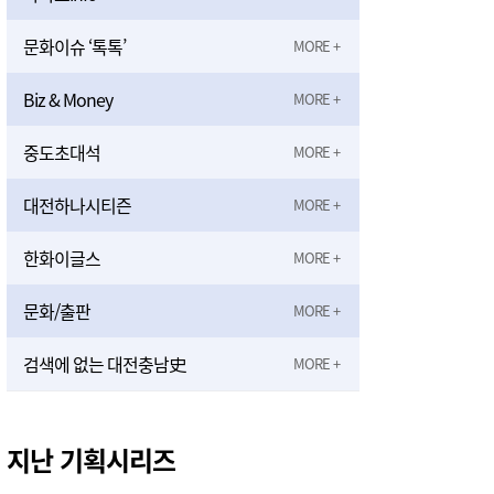
문화이슈 ‘톡톡’
Biz & Money
중도초대석
대전하나시티즌
한화이글스
문화/출판
검색에 없는 대전충남史
지난 기획시리즈