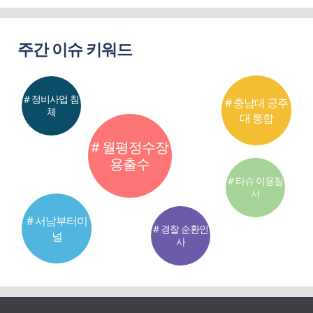
주간 이슈 키워드
# 정비사업 침
# 충남대 공주
체
대 통합
# 월평정수장
용출수
# 타슈 이용질
서
# 서남부터미
# 경찰 순환인
널
사