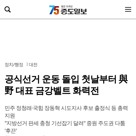
정치/행정
대전
공식선거 운동 돌입 첫날부터 與
野 대표 금강벨트 화력전
민주 정청래·국힘 장동혁 시도지사 후보 출정식 등 총력
지원
"지방선거 판세 충청 기선잡기 달려" 중원 주도권 다툼
'후끈'