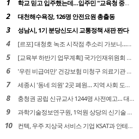
학교 믿고 입주했는데…입주민 "교육청 중재 나서라"
대천해수욕장, 126명 안전요원 총출동
성남시, 1기 분당신도시 교통정책 새판 짠다
[르포] 대청호 녹조 시작점 추소리 가보니…걷어내도 짙은 초록빛
[교육부 하반기 업무계획] 국가인재위원회 신설… 거점국립대 3곳 성장엔진·AI 분야 패키지 지원
'우린 비급여만' 건강보험 미청구 의료기관 대전 65곳 충남 31곳
세종시 '동네 의원' 2곳 폐원… 지역 사회 도마 위
충청권 공립 신규교사 1244명 사전예고… 대전 초등 34명서 4명으로
과학기술정보연구원, 1억원 상당의 신기술 기업 이전 완료
컨텍, 우주 지상국 서비스 기업 KSAT과 안테나 6기 계약 체결