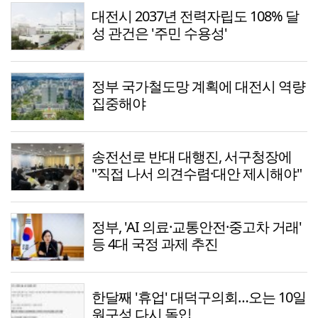
대전시 2037년 전력자립도 108% 달
성 관건은 '주민 수용성'
정부 국가철도망 계획에 대전시 역량
집중해야
송전선로 반대 대행진, 서구청장에
"직접 나서 의견수렴·대안 제시해야"
정부, 'AI 의료·교통안전·중고차 거래'
등 4대 국정 과제 추진
한달째 '휴업' 대덕구의회…오는 10일
원구성 다시 돌입