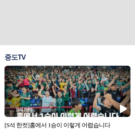
중도TV
[S석 한컷]홈에서 1승이 이렇게 어렵습니다