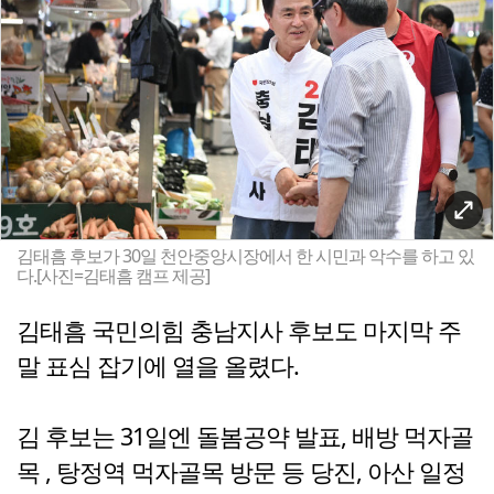
김태흠 후보가 30일 천안중앙시장에서 한 시민과 악수를 하고 있
다.[사진=김태흠 캠프 제공]
김태흠 국민의힘 충남지사 후보도 마지막 주
말 표심 잡기에 열을 올렸다.
김 후보는 31일엔 돌봄공약 발표, 배방 먹자골
목 , 탕정역 먹자골목 방문 등 당진, 아산 일정