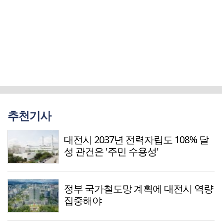
추천기사
대전시 2037년 전력자립도 108% 달
성 관건은 '주민 수용성'
정부 국가철도망 계획에 대전시 역량
집중해야