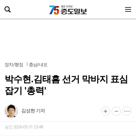
정치/행정
충남/내포
박수현.김태흠 선거 막바지 표심
잡기 '총력'
김성현 기자
승인 2026-05-31 23:48