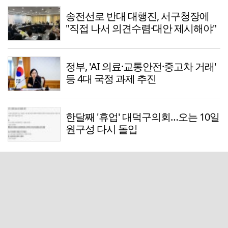
송전선로 반대 대행진, 서구청장에
"직접 나서 의견수렴·대안 제시해야"
정부, 'AI 의료·교통안전·중고차 거래'
등 4대 국정 과제 추진
한달째 '휴업' 대덕구의회…오는 10일
원구성 다시 돌입