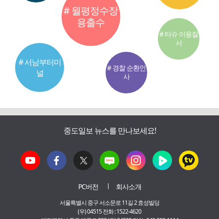
# 월평정수장
용출수
# 타슈 이용질
서
# 서남부터미
# 경찰 순환인
널
사
중도일보 뉴스를 만나보세요!
PC버전
회사소개
서울특별시 중구 서소문로 11길 2 효성빌딩
(우) 04515 전화 : 1522-4620