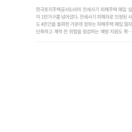
한국토지주택공사(LH)의 전세사기 피해주택 매입 
이 1만가구를 넘어섰다. 전세사기 피해자로 인정된 
도 4만건을 돌파한 가운데 정부는 피해주택 매입 절
단축하고 계약 전 위험을 점검하는 예방 지원도 확
고 있다. 7일 국토교통부가 발표한 '전세사기피해자
결정 및 피해주택 매입 현황'에 따르면 지난달 31일 
LH가 매입한 전세사기 피해주택은 1만256가구로 
됐다. 피해주택 매입 속도도 빨라지고 있다. 2024년 
가구에 불과했던 매입 실적은 지난해 상반기 977가구
평균 163가구), 하반기 3924가구(월..