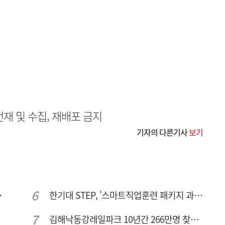
무단전재 및 수집, 재배포 금지
기자의 다른기사
보기
주여건 좋아진다
한기대 STEP, '스마트직업훈련 패키지 과정 3기' 모집
김해낙동강레일파크 10년간 266만명 찾았다