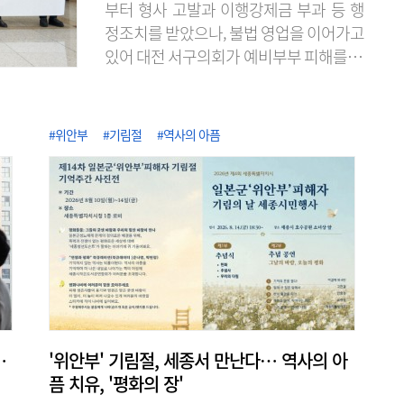
부터 형사 고발과 이행강제금 부과 등 행
정조치를 받았으나, 불법 영업을 이어가고
있어 대전 서구의회가 예비부부 피해를 막
기 위한 대책 마련을 촉구했다. 대전 서구
의회 청년의원 일동은 7일 오전 10시 의회
앞에서 적법한 영업 신고를 하지 않은 채
#위안부
#기림절
#역사의 아픔
운영 중인 서구 월평동의 모 예식장에 대
한 소비자 피해 방지와 유사 사례를 막기
위한 대책이 필요하다고 강조했다. 앞서
해당 업체는 공연장 용도로 건축 허가를
받았으나 예식 영업을 했고, 일반음식점
영업 신고 없이 음식을 조리하고 제공 했
다. 서구청은..
…
'위안부' 기림절, 세종서 만난다… 역사의 아
픔 치유, '평화의 장'