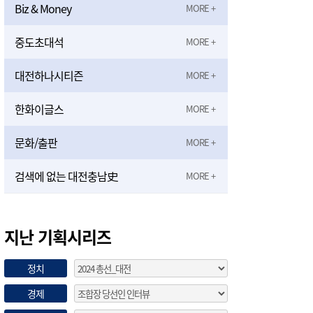
Biz & Money
중도초대석
대전하나시티즌
한화이글스
문화/출판
검색에 없는 대전충남史
지난 기획시리즈
정치
경제