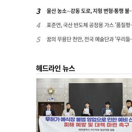
울산 농소∼강동 도로, 지형
표준연, 국산 반도
꿈의 무용단 천안, 
헤드라인 뉴스