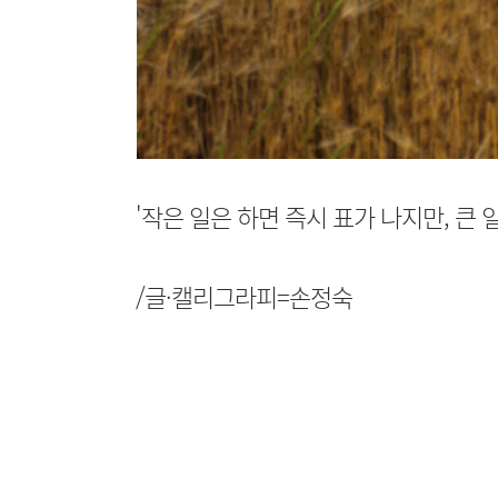
'작은 일은 하면 즉시 표가 나지만, 큰 
/글·캘리그라피=손정숙