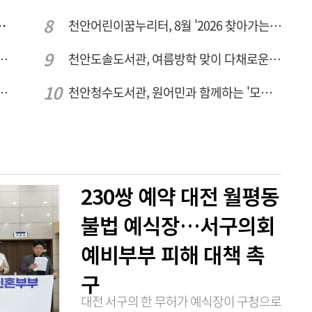
 변형·통행 불편 해법 찾는다
천안어린이꿈누리터, 8월 '2026 찾아가는 팝업놀이터' 운영
체 공정용 가스 '품질평가 체계' 구축
천안도솔도서관, 여름방학 맞이 다채로운 독서문화 프로그램 운영
전국 예술단과 '우리들의 하모니' 선보여
천안청수도서관, 원어민과 함께하는 '모든 영어 모든 독서' 운영
230쌍 예약 대전 월평동
불법 예식장…서구의회
예비부부 피해 대책 촉
구
대전 서구의 한 무허가 예식장이 구청으로