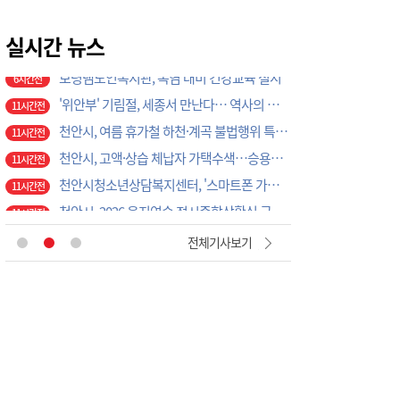
보령 남포면, 광복절 태극기 캠페인 추진
6시간전
보령댐노인복지관, 폭염 대비 건강교육 실시
실시간 뉴스
6시간전
'위안부' 기림절, 세종서 만난다… 역사의 아픔 치유, '평화의 장'
11시간전
천안시, 여름 휴가철 하천·계곡 불법행위 특별단속
11시간전
천안시, 고액·상습 체납자 가택수색…승용차 압류·공매 착수
11시간전
천안시청소년상담복지센터, '스마트폰 가족치유캠프' 운영
11시간전
천안시, 2026 을지연습 전시종합상황실 근무자 사전교육
11시간전
천안시, 광덕면 물놀이 관리지역 현장 안전점검 실시
11시간전
충주시시설관리공단, 재난안전통신망 정기교신…현장 대응체계 강화
3시간전
전체기사보기
대전농협-기성농헙-고향주부모임대전시지회, 이심점심 중식지원 봉사활동
3시간전
부여소방서, 폭염 속 드론 띄웠더니…땡볕 밭일 어르신 포착 ‘긴급 귀가’
4시간전
이용우 부여군수, 폭염·화재 ‘복합재난’ 총력 대응…취약현장 직접 챙겼다
5시간전
직장·공장 새마을운동 증평協, 아동·청소년에게 따뜻한 정 나눠
5시간전