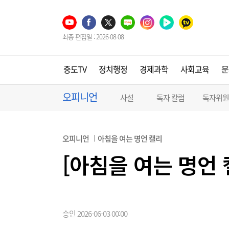
최종 편집일 : 2026-08-08
중도TV
정치행정
경제과학
사회교육
문
오피니언
사설
독자 칼럼
독자위원
오피니언
아침을 여는 명언 캘리
[아침을 여는 명언 
승인 2026-06-03 00:00