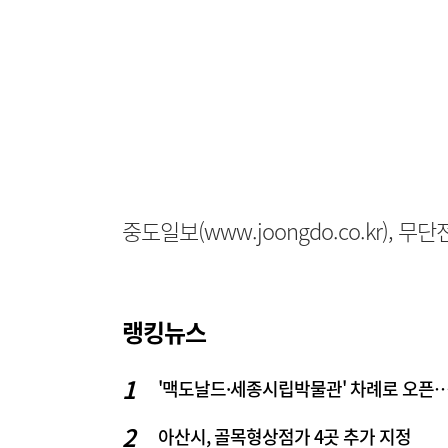
중도일보(www.joongdo.co.kr), 
랭킹뉴스
'맥도날드·세종시립박물관' 차례로 오픈… 고운동 정
아산시, 골목형상점가 4곳 추가 지정