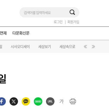
로그인
회원가입
연재
다문화신문
필
시사오디세이
세상보기
세상속으로
춘하추동
오
요일