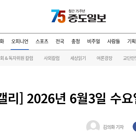
화
오피니언
스포츠
전국
충청
비주얼
사람들
기획
회 & 독자위원 칼럼
사외칼럼
세상읽기
여론광장
교단만
캘리] 2026년 6월3일 수
김의화 기자