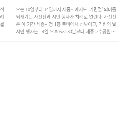
실적
오는 10일부터 14일까지 세종시에서도 '기림절' 의미를
사례
되새기는 사진전과 시민 행사가 차례로 열린다. 사진전
차를
은 이 기간 세종시청 1층 로비에서 선보이고, 기림의 날
대하
시민 행사는 14일 오후 6시 30분부터 세종호수공원 앞
 등
평화의 소녀상 일대에서 진행된다. 세종여성회를 비롯한
기준
시민사회가 일본군 '위안부' 피해자들을 추모하고 평화
집계
의 뜻을 나누기 위한 자리로 마련하고 있다. 세종여성회
90
(대표 이혜선)가 주최·주관하고 세종특별자치시(시장 조
(월
상호)가 후원하는 '제14차 일본군 위안부 피해자 기림절
기억주간 사진전'은 오는 10일부터 14일까..