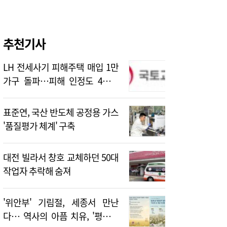
추천기사
LH 전세사기 피해주택 매입 1만
가구 돌파…피해 인정도 4만건
넘어
표준연, 국산 반도체 공정용 가스
'품질평가 체계' 구축
대전 빌라서 창호 교체하던 50대
작업자 추락해 숨져
'위안부' 기림절, 세종서 만난
다… 역사의 아픔 치유, '평화의