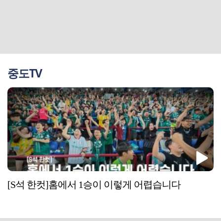
중도TV
[S석 한컷]홈에서 1승이 이렇게 어렵습니다