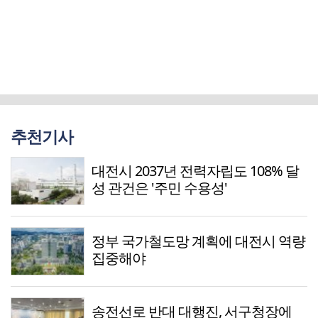
추천기사
대전시 2037년 전력자립도 108% 달
성 관건은 '주민 수용성'
정부 국가철도망 계획에 대전시 역량
집중해야
송전선로 반대 대행진, 서구청장에