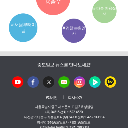
용출수
# 타슈 이용질
서
# 서남부터미
# 경찰 순환인
널
사
중도일보 뉴스를 만나보세요!
PC버전
회사소개
서울특별시 중구 서소문로 11길 2 효성빌딩
(우) 04515 전화 : 1522-4620
대전광역시 중구 계룡로 832 (우) 34908 전화 : 042-220-1114
회사명 : (주)중도일보사 제호 : 중도일보
인터넷신문 등록번호 : 대전 가00003