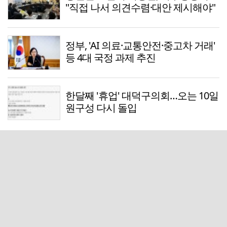
"직접 나서 의견수렴·대안 제시해야"
정부, 'AI 의료·교통안전·중고차 거래'
등 4대 국정 과제 추진
한달째 '휴업' 대덕구의회…오는 10일
원구성 다시 돌입