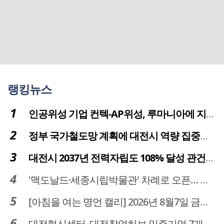
랭킹뉴스
인공위성 기업 컨텍-AP위성, 루마니아에 지상국 시스템 전수
정부 국가철도망 계획에 대전시 역량 집중해야
대전시 2037년 전력자립도 108% 달성 관건은 '주민 수용성'
'맥도날드·세종시립박물관' 차례로 오픈… 고운동 정주여건 좋아진다
[아침을 여는 명언 캘리] 2026년 8월7일 금요일
대전혁신센터, 대전창업허브 입주기업 7개사 모집