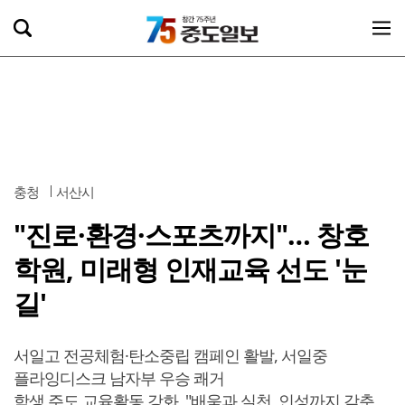
충청
서산시
"진로·환경·스포츠까지"… 창호
학원, 미래형 인재교육 선도 '눈
길'
서일고 전공체험·탄소중립 캠페인 활발, 서일중
플라잉디스크 남자부 우승 쾌거
학생 주도 교육활동 강화, "배움과 실천, 인성까지 갖춘