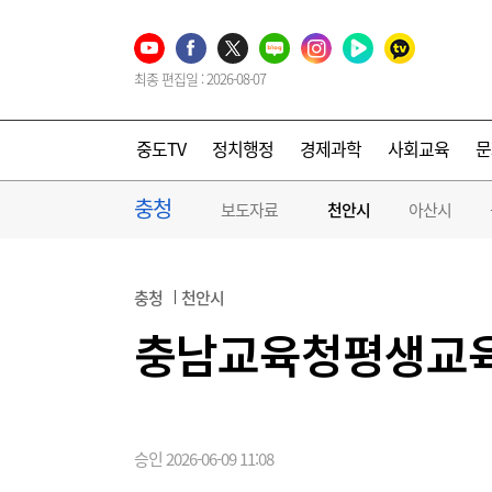
최종 편집일 : 2026-08-07
중도TV
정치행정
경제과학
사회교육
문
충청
보도자료
천안시
아산시
충청
천안시
충남교육청평생교육원
승인 2026-06-09 11:08