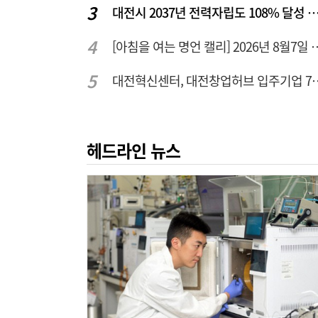
대전시 2037년 전력자립도 108% 달성 관건은 '주
[아침을 여는 명언 캘리] 2
대전혁신센터, 대전창업허
헤드라인 뉴스