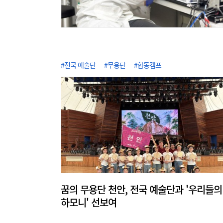
#전국 예술단
#무용단
#합동캠프
꿈의 무용단 천안, 전국 예술단과 '우리들의
하모니' 선보여