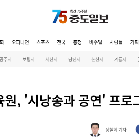
화
오피니언
스포츠
전국
충청
비주얼
사람들
기획
공주시
보령시
서산시
당진시
논산시
계룡시
, '시낭송과 공연' 프로
정철희 기자