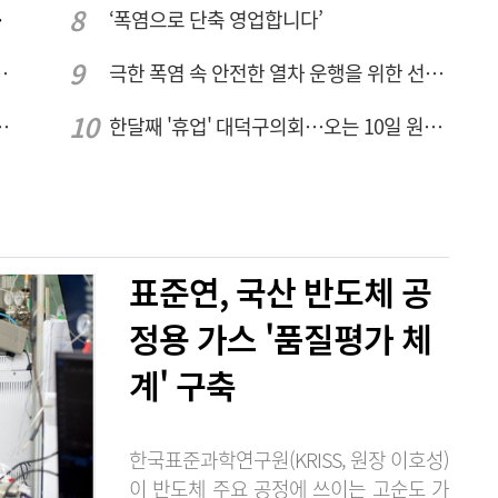
민 수용성'
‘폭염으로 단축 영업합니다’
026년 8월7일 금요일
극한 폭염 속 안전한 열차 운행을 위한 선로관리
브 입주기업 7개사 모집
한달째 '휴업' 대덕구의회…오는 10일 원구성 다시 돌입
표준연, 국산 반도체 공
정용 가스 '품질평가 체
계' 구축
한국표준과학연구원(KRISS, 원장 이호성)
이 반도체 주요 공정에 쓰이는 고순도 가