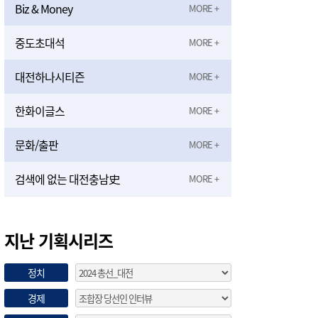
Biz & Money
중도초대석
대전하나시티즌
한화이글스
문화/출판
검색에 없는 대전충남史
지난 기획시리즈
정치
경제