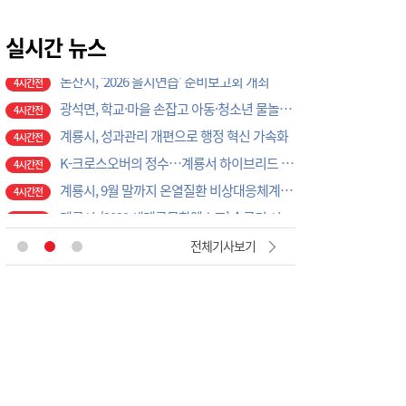
계룡시, 성과관리 개편으로 행정 혁신 가속화
4시간전
K-크로스오버의 정수…계룡서 하이브리드 국악 ‘누모리쇼’
실시간 뉴스
4시간전
계룡시, 9월 말까지 온열질환 비상대응체계 총력 가동
4시간전
계룡시, ‘2029 세계군문화엑스포’ 슬로건 시민 공모전 개최
4시간전
“2027 논산세계딸기엑스포 성공 개최”… 지역 단체·기업 응원 열기 ‘후끈’
5시간전
태안군, 2026 을지연습 준비 '이상 무'
5시간전
공주소방서, 20일 ‘소방차 길 터주기’ 전국 긴급출동 훈련
5시간전
국립공주대, 현장 맞춤형 3D CAD 금형 설계 직무역량 강화 과정 성료
5시간전
[현장에서 만난 사람]세계 최대 반도체 공정 장비 제조 기업 ASML 한종호 매니저
54분전
전체기사보기
대전교육청 교육국장에 명달호… 9월 1일자 181명 인사
1시간전
태안군, 다문화가정 자녀 진로·진학 특강 개최
3시간전
태안군, 지역사회보장협의체 제2차 대표협의체 회의 개최
3시간전
‘2027 논산세계딸기산업엑스포’, 보령머드축제서 전격 홍보
3시간전