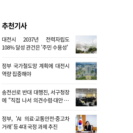
추천기사
대전시 2037년 전력자립도
108% 달성 관건은 '주민 수용성'
정부 국가철도망 계획에 대전시
역량 집중해야
송전선로 반대 대행진, 서구청장
에 "직접 나서 의견수렴·대안 제
시해야"
정부, 'AI 의료·교통안전·중고차
거래' 등 4대 국정 과제 추진