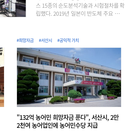
스 15종의 순도분석기술과 시험절차를 확
립했다. 2019년 일본이 반도체 주요 소재
의 수출 규제로 무역보복을 단행했을 때
불소 등의 공급처 확보가 어려웠던 경험에
서 반도체 소재의 국산화와 공급망 다변화
#희망자금
#서산시
#공익적 가치
에 노력한 성과다. KRISS는 2020년 불화
수소 품질평가 서비스를 시작한 이래, 단
계적으로 대상을 늘려 최근 식각·세정·증
착용 고순도 가스 15종에 대한 순도분석
기반을 구축했다고 7일 밝혔다. 이로써 가
스별 표준 시험절차를 마련해 15종 전 품
목에..
"132억 농어민 희망자금 푼다", 서산시, 2만
2천여 농어업인에 농어민수당 지급