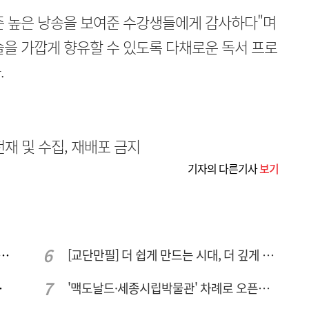
준 높은 낭송을 보여준 수강생들에게 감사하다"며
을 가깝게 향유할 수 있도록 다채로운 독서 프로
.
무단전재 및 수집, 재배포 금지
기자의 다른기사
보기
 컨텍-AP위성, 루마니아에 지상국 시스템 전수
[교단만필] 더 쉽게 만드는 시대, 더 깊게 배우는 교육
량 집중해야
'맥도날드·세종시립박물관' 차례로 오픈… 고운동 정주여건 좋아진다