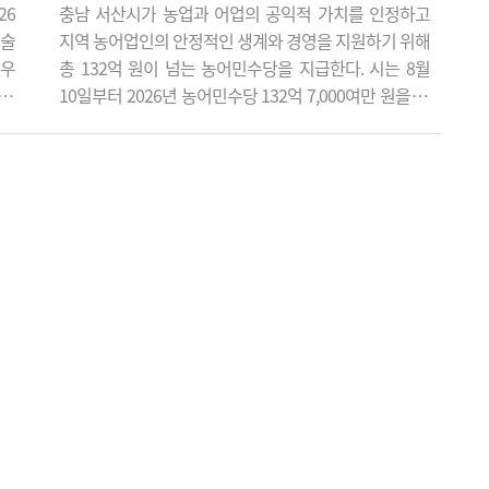
26
충남 서산시가 농업과 어업의 공익적 가치를 인정하고
예술
지역 농어업인의 안정적인 생계와 경영을 지원하기 위해
'우
총 132억 원이 넘는 농어민수당을 지급한다. 시는 8월
 캠
10일부터 2026년 농어민수당 132억 7,000여만 원을 지
'아
급한다고 밝혔다. 이번 지급 대상은 모두 2만 2,002명으
 무
로, 분야별로는 농업인 2만 1,462명, 어업인 480명, 축산
께하
업 종사자 35명, 임업인 25명이다. 농어민수당은 농업과
날레
어업이 식량안보와 환경보전, 농촌 공동체 유지 등 다양
"이
한 공익적 기능을 수행하는 점을 인정해 농어업인의 경
영 안정을 지원하기 위해..