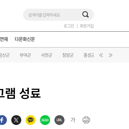
로그인
회원가입
연재
다문화신문
금산군
부여군
서천군
청양군
홍성군
예산군
그램 성료