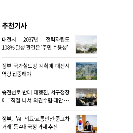
추천기사
대전시 2037년 전력자립도
108% 달성 관건은 '주민 수용성'
정부 국가철도망 계획에 대전시
역량 집중해야
송전선로 반대 대행진, 서구청장
에 "직접 나서 의견수렴·대안 제
시해야"
정부, 'AI 의료·교통안전·중고차
거래' 등 4대 국정 과제 추진