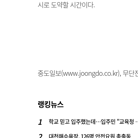
시로 도약할 시간이다.
중도일보(www.joongdo.co.kr), 
랭킹뉴스
학교 믿고 입주했는데…입주
대천해수욕장, 126명 안전요원 총출동