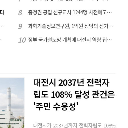
짠다
충청권 공립 신규교사 1244명 사전예고… 대전 초등 34명서 4명으로
호 녹조 시작점 추소리 가보니…걷어내도 짙은 초록빛
과학기술정보연구원, 1억원 상당의 신기술 기업 이전 완료
 성장엔진·AI 분야 패키지 지원
정부 국가철도망 계획에 대전시 역량 집중해야
대전시 2037년 전력자
립도 108% 달성 관건은
'주민 수용성'
대전시가 2037년까지 전력자립도 108%