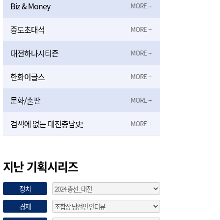
Biz & Money
중도초대석
대전하나시티즌
한화이글스
문화/출판
검색에 없는 대전충남史
지난 기획시리즈
정치
경제