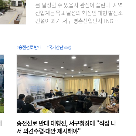
를 달성할 수 있을지 관심이 쏠린다. 지역
산업계는 목표 달성의 핵심인 대형 발전소
건설이 과거 서구 평촌산업단지 LNG발전
소 건설 추진 당시처럼 주민 반발에 부딪
힐 가능성이 크다며 실현 가능성에 회의적
인 시각을 보이고 있다. 6일 에너지경제연
#송전선로 반대
#국가산단 조성
구원의 '2025 지역에너지통계연보'에 따
르면 2024년 기준 대전의 전력자립도는
2.96%로 전국 17개 광역시·도 가운데 최
저 수준을 기록했다. 전력자립도가 5%를
밑도는 지역은 전국에서 대전이 유일하다.
16위 광주(9.56%)의 3분의 1에도 못..
해
송전선로 반대 대행진, 서구청장에 "직접 나
서 의견수렴·대안 제시해야"