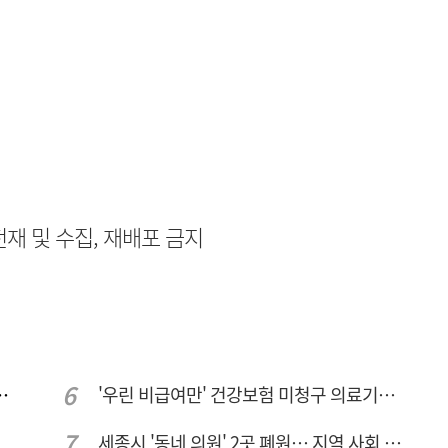
무단전재 및 수집, 재배포 금지
민 "교육청 중재 나서라"
'우린 비급여만' 건강보험 미청구 의료기관 대전 65곳 충남 31곳
세종시 '동네 의원' 2곳 폐원… 지역 사회 도마 위