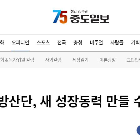
화
오피니언
스포츠
전국
충청
비주얼
사람들
기획
회 & 독자위원 칼럼
사외칼럼
세상읽기
여론광장
교단만
방산단, 새 성장동력 만들 