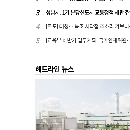
성남시, 1기 분당신도시 교통정책 새판 
[르포] 대청
[교육부 하반기 업무계획] 국가인재위원회 신설… 거점국립대 3곳
헤드라인 뉴스