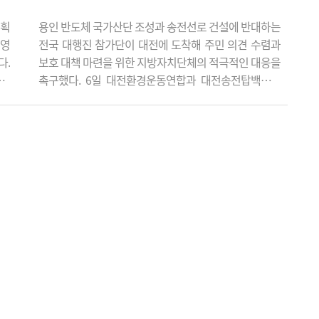
계획
용인 반도체 국가산단 조성과 송전선로 건설에 반대하는
반영
전국 대행진 참가단이 대전에 도착해 주민 의견 수렴과
다.
보호 대책 마련을 위한 지방자치단체의 적극적인 대응을
0개
촉구했다. 6일 대전환경운동연합과 대전송전탑백지화
있어
주민대책위원회 관계자 등 20여 명은 유성구청에서 서
가철
구청까지 거리행진을 벌인 뒤 전문학 서구청장과 간담회
 말
를 열고 의견서를 전달했다. 대전에서는 서구와 유성구
미뤘
일부 지역을 경과대역으로 하는 345㎸ 신계룡~북천안
 불
송전선로 건설사업이 추진되면서 예정 지역 주민들이 건
강권과 재산권 침해를 우려하고 있다. 참가단은 서구가
송전선로 건..