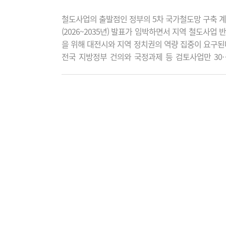
철도사업의 출발점인 정부의 5차 국가철도망 구축 
(2026~2035년) 발표가 임박하면서 지역 철도사업 
을 위해 대전시와 지역 정치권의 역량 집중이 요구된
전국 지방정부 건의와 국정과제 등 검토사업만 30
600조원에 달해 지자체 간 치열한 경쟁이 예고되고 
서다. 6일 대전시와 정부에 따르면 정부는 제5차 국
도망 구축계획을 연내 확정할 전망이다. 당초 지난해
발표가 예정됐지만, 국토교통부는 발표를 올해로 
다. 6월 지방선거가 있는 만큼 지역 간 갈등과 선거 전
필요한 오해를 예방하겠다는 의미로 해석됐다..