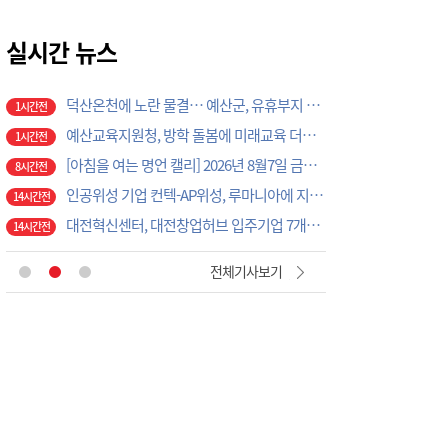
예산군, 황새축제 맞아 전국 어린이 그리기 대회 연다… 8월 28일까지 참가 접수
1시간전
예산군, 대기오염 배출사업장 집중 점검… 불법 배출행위 사전 차단 나선다
실시간 뉴스
1시간전
예산군, 을지연습 대비 통합방위협의회 개최… 기관별 공조체계 점검
1시간전
덕산온천에 노란 물결… 예산군, 유휴부지 활용한 해바라기 꽃밭으로 관광객 발길 유도
1시간전
예산교육지원청, 방학 돌봄에 미래교육 더했다… 초등생 대상 AI·과학 현장체험 운영
1시간전
[아침을 여는 명언 캘리] 2026년 8월7일 금요일
8시간전
인공위성 기업 컨텍-AP위성, 루마니아에 지상국 시스템 전수
14시간전
대전혁신센터, 대전창업허브 입주기업 7개사 모집
14시간전
당진소방서, '1등을 향해 정조준'… 의용소방대 강의경연대회 시연회 개최
49분전
전체기사보기
세계의 목소리로 만나는 우리 노래… 당진문화재단, 2026 '한국가곡 대축제' 개최
1시간전
㈜이레이앤씨, 예산 고덕면 경로당에 소화기 50대 기부… 노후 장비 무상 교체도 지원
1시간전
예산 청소년들, 직접 구운 빵으로 이웃사랑 실천… 재능기부 활동 이어가
1시간전
예산군청소년수련관, 자치기구 청소년 한자리에… 협력·소통 다진 연합 워크숍 성료
1시간전