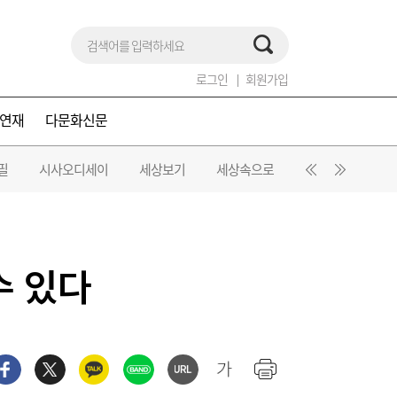
로그인
회원가입
연재
다문화신문
필
시사오디세이
세상보기
세상속으로
춘하추동
오
수 있다