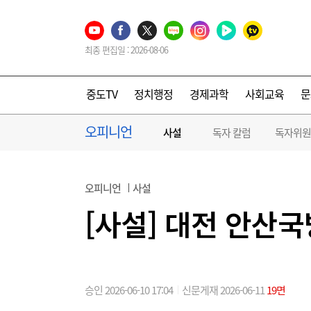
최종 편집일 : 2026-08-06
중도TV
정치행정
경제과학
사회교육
문
오피니언
사설
독자 칼럼
독자위원
오피니언
사설
[사설] 대전 안산국
승인 2026-06-10 17:04
신문게재 2026-06-11
19면