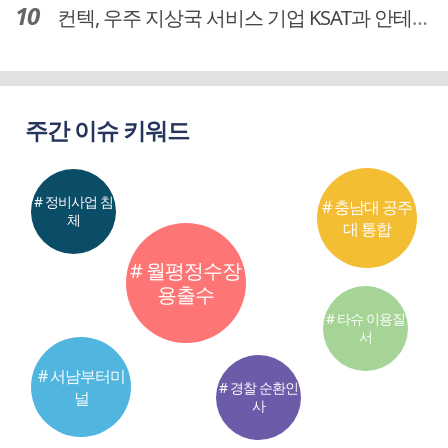
컨텍, 우주 지상국 서비스 기업 KSAT과 안테나 6기 계약 체결
주간 이슈 키워드
# 정비사업 침
# 충남대 공주
체
대 통합
# 월평정수장
용출수
# 타슈 이용질
서
# 서남부터미
# 경찰 순환인
널
사