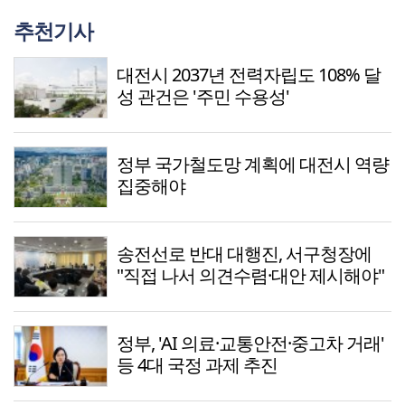
추천기사
대전시 2037년 전력자립도 108% 달
성 관건은 '주민 수용성'
정부 국가철도망 계획에 대전시 역량
집중해야
송전선로 반대 대행진, 서구청장에
"직접 나서 의견수렴·대안 제시해야"
정부, 'AI 의료·교통안전·중고차 거래'
등 4대 국정 과제 추진