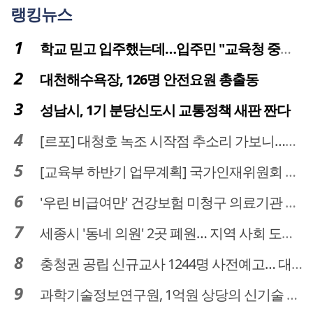
랭킹뉴스
학교 믿고 입주했는데…입주민 "교육청 중재 나서라"
대천해수욕장, 126명 안전요원 총출동
성남시, 1기 분당신도시 교통정책 새판 짠다
[르포] 대청호 녹조 시작점 추소리 가보니…걷어내도 짙은 초록빛
[교육부 하반기 업무계획] 국가인재위원회 신설… 거점국립대 3곳 성장엔진·AI 분야 패키지 지원
'우린 비급여만' 건강보험 미청구 의료기관 대전 65곳 충남 31곳
세종시 '동네 의원' 2곳 폐원… 지역 사회 도마 위
충청권 공립 신규교사 1244명 사전예고… 대전 초등 34명서 4명으로
과학기술정보연구원, 1억원 상당의 신기술 기업 이전 완료