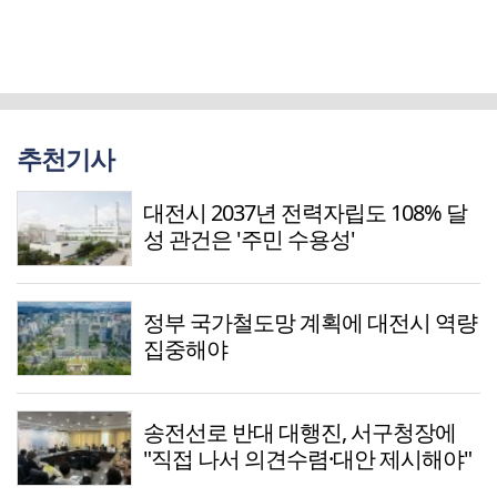
추천기사
대전시 2037년 전력자립도 108% 달
성 관건은 '주민 수용성'
정부 국가철도망 계획에 대전시 역량
집중해야
송전선로 반대 대행진, 서구청장에
"직접 나서 의견수렴·대안 제시해야"