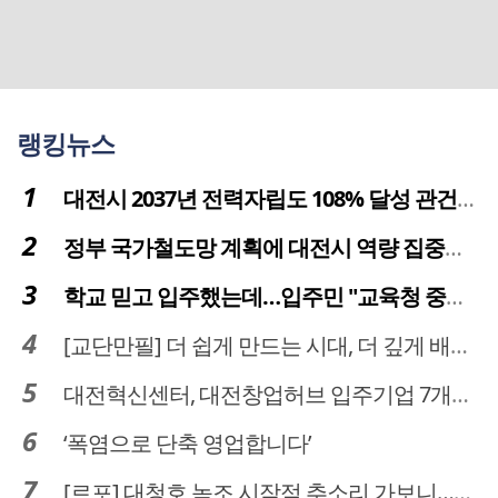
랭킹뉴스
대전시 2037년 전력자립도 108% 달성 관건은 '주민 수용성'
정부 국가철도망 계획에 대전시 역량 집중해야
학교 믿고 입주했는데…입주민 "교육청 중재 나서라"
[교단만필] 더 쉽게 만드는 시대, 더 깊게 배우는 교육
대전혁신센터, 대전창업허브 입주기업 7개사 모집
‘폭염으로 단축 영업합니다’
[르포] 대청호 녹조 시작점 추소리 가보니…걷어내도 짙은 초록빛