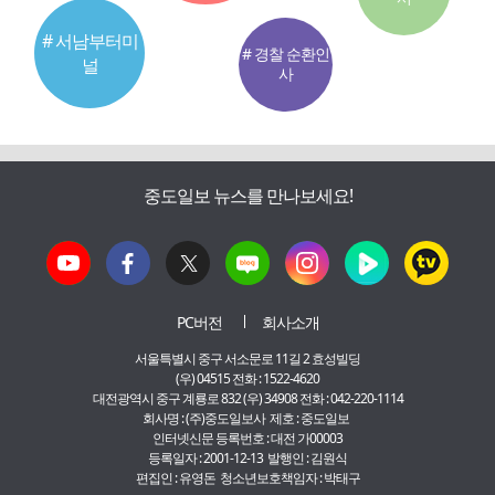
# 서남부터미
# 경찰 순환인
널
사
중도일보 뉴스를 만나보세요!
PC버전
회사소개
서울특별시 중구 서소문로 11길 2 효성빌딩
(우) 04515 전화 : 1522-4620
대전광역시 중구 계룡로 832 (우) 34908 전화 : 042-220-1114
회사명 : (주)중도일보사 제호 : 중도일보
인터넷신문 등록번호 : 대전 가00003
등록일자 : 2001-12-13 발행인 : 김원식
편집인 : 유영돈 청소년보호책임자 : 박태구