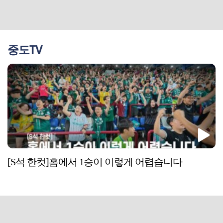
중도TV
[S석 한컷]홈에서 1승이 이렇게 어렵습니다