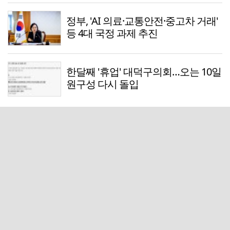
정부, 'AI 의료·교통안전·중고차 거래'
등 4대 국정 과제 추진
한달째 '휴업' 대덕구의회…오는 10일
원구성 다시 돌입