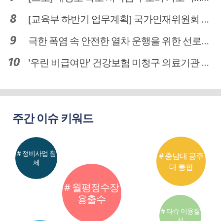
[교육부 하반기 업무계획] 국가인재위원회 신설… 거점국립대 3곳 성장엔진·AI 분야 패키지 지원
극한 폭염 속 안전한 열차 운행을 위한 선로관리
'우린 비급여만' 건강보험 미청구 의료기관 대전 65곳 충남 31곳
주간 이슈 키워드
# 정비사업 침
# 충남대 공주
체
대 통합
# 월평정수장
용출수
# 타슈 이용질
서